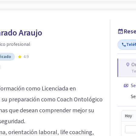
arado Araujo
Rese
co profesional
Telé
ficado
4.9
O
Te
Se
formación como Licenciada en
Se
n su preparación como Coach Ontológico
nas que desean comprender mejor su
Hoy
seguridad.
a, orientación laboral, life coaching,