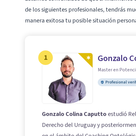
de los siguientes profesionales, tendrás m
manera exitosa tu posible situación persona
1
Gonzalo C
Master en Potenc
Profesional veri
Gonzalo Colina Caputto
estudió Rel
Derecho del Uruguay y posteriormen
en el ámbito del Coaching Ontológic