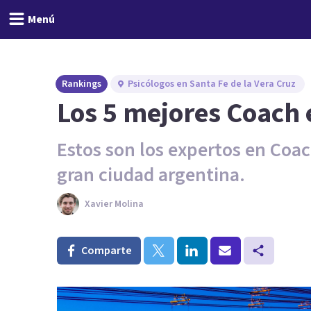
Menú
Rankings
Psicólogos en Santa Fe de la Vera Cruz
Los 5 mejores Coach 
Estos son los expertos en Coa
gran ciudad argentina.
Xavier Molina
Comparte