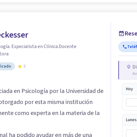
eckesser
Rese
ogía. Especialista en Clínica.Docente
Telé
itora
ficado
5
Di
Av
Hoy
ciada en Psicología por la Universidad de
otorgado por esta misma institución
lmente como experta en la materia de la
Lunes
onal ha podido ayudar en más de una