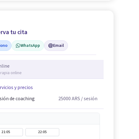
rva tu cita
fono
WhatsApp
Email
nline
rapia online
rvicios y precios
sión de coaching
25000
ARS
/ sesión
21:05
22:05