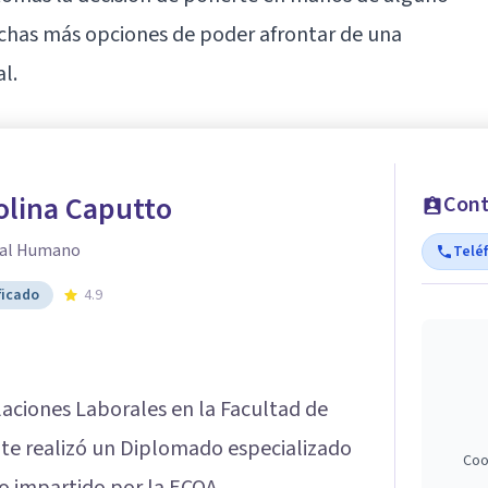
uchas más opciones de poder afrontar de una
l.
olina Caputto
Cont
ial Humano
Telé
ficado
4.9
aciones Laborales en la Facultad de
te realizó un Diplomado especializado
Coo
o impartido por la ECOA.