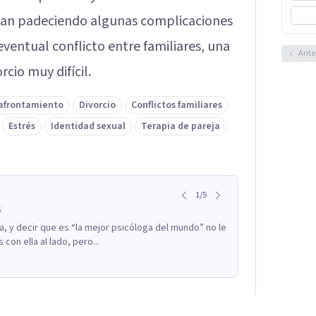
ban padeciendo algunas complicaciones
entual conflicto entre familiares, una
Ante
cio muy difícil.
 afrontamiento
Divorcio
Conflictos familiares
Estrés
Identidad sexual
Terapia de pareja
1
/
5
s
, y decir que es “la mejor psicóloga del mundo” no le
con ella al lado, pero...