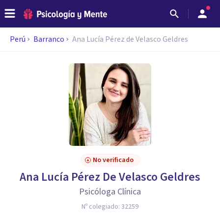
Perú
Barranco
Ana Lucía Pérez de Velasco Geldres
No verificado
Ana Lucía Pérez De Velasco Geldres
Psicóloga Clínica
Nº colegiado:
32259