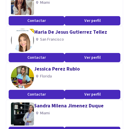
Miami
Especialidad
Contactar
Ver perfil
Desarrollo humano y personal, emociones, duelo,
Maria De Jesus Gutierrez Tellez
relaciones personales y sociales, grupos de encuentro.
San Francisco
Aptitudes
Te acompaño a descubrirte como persona en tus
Contactar
Ver perfil
emociones , pensamientos y relaciones.
Jessica Perez Rubio
Te ofrezco un espacio de aceptación positiva incondicional,
Florida
y empatia. Para que explores lo que te afecta.
Contactar
Ver perfil
Sandra Milena Jimenez Duque
Miami