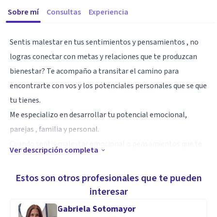
Sobre mí
Consultas
Experiencia
Sentis malestar en tus sentimientos y pensamientos , no
logras conectar con metas y relaciones que te produzcan
bienestar? Te acompaño a transitar el camino para
encontrarte con vos y los potenciales personales que se que
tu tienes.
Me especializo en desarrollar tu potencial emocional,
parejas , familia y personal.
Cuando sentis malestar emocional o pensamientos que te
Ver descripción completa
perturban, en muchas ocasiones te cuesta tomar las
decisiones acertadas para mejorar tu situación emocional.
Estos son otros profesionales que te pueden
Te acompaño para que en un breve tiempo comiences a
interesar
descubrir tu capacidad de crecer y encontrar tu sentido de
Gabriela Sotomayor
vida.