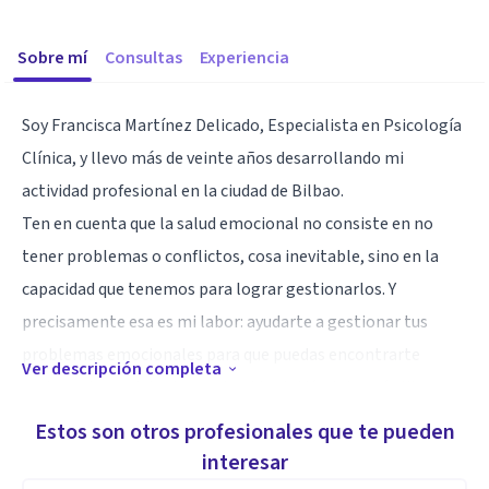
Sobre mí
Consultas
Experiencia
Soy Francisca Martínez Delicado, Especialista en Psicología
Clínica, y llevo más de veinte años desarrollando mi
actividad profesional en la ciudad de Bilbao.
Ten en cuenta que la salud emocional no consiste en no
tener problemas o conflictos, cosa inevitable, sino en la
capacidad que tenemos para lograr gestionarlos. Y
precisamente esa es mi labor: ayudarte a gestionar tus
problemas emocionales para que puedas encontrarte
Ver descripción completa
mejor y sigas adelante con tu vida sintiéndote más libre y
autónomo/a.
Estos son otros profesionales que te pueden
Realizo psicoterapia individual y de pareja.
interesar
Ayudo a adolescentes, adultos y mayores.