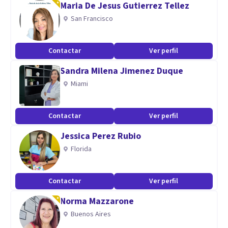
Maria De Jesus Gutierrez Tellez
Pide información sin compromiso.
San Francisco
Especialidad
Contactar
Ver perfil
Licenciada en Psicología por la Universidad de Deusto
Sandra Milena Jimenez Duque
Máster en Salud Mental por la Universidad de Deusto
Miami
Especialista en Psicología Clínica por el Ministerio de
Educación y Ciencia
Contactar
Ver perfil
Aptitudes
Jessica Perez Rubio
Mi formación, gran experiencia y la pasión que tengo por mi
Florida
trabajo me ayudan a ayudar a los demás.
Contactar
Ver perfil
Norma Mazzarone
Buenos Aires