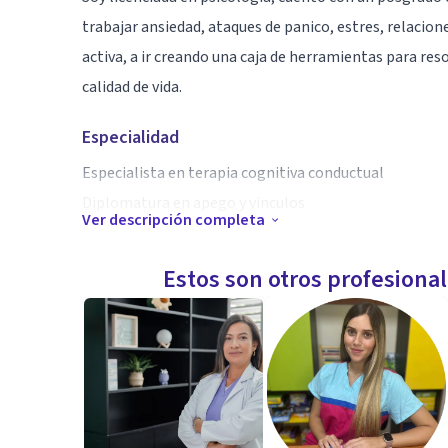
trabajar ansiedad, ataques de panico, estres, relacio
activa, a ir creando una caja de herramientas para re
calidad de vida.
Especialidad
Especialista en terapia cognitiva conductual
Diplomatura en apego y vinculos
Ver descripción completa
Aptitudes
Estos son otros profesiona
Me encuentro en constante formacion en cuanto a los
mental
Las sesiones son dinamicas atendiendo las particular