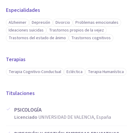
Como actitudes principales destacaría de mí la escucha
Especialidades
activa posero una alta capacidad empática y siento
Alzheimer
Depresión
Divorcio
Problemas emocionales
verdadera pasión por la terapia y la ayuda al otro. Poseo
Ideaciones suicidas
Trastornos propios de la vejez
más de 20 años de experiencia con adolescentes y adultos y
Trastornos del estado de ánimo
Trastornos cognitivos
honestamente pienso que poseo una buena formación
Terapias
Terapia Cognitivo-Conductual
Ecléctica
Terapia Humanística
Titulaciones
PSICOLOGÍA
Licenciado
UNIVERSIDAD DE VALENCIA, España