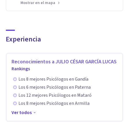
se genere el vínculo que nos permita a ambos alcanzar los
Mostrar en el mapa
objetivos que nos hemos marcado en la intervención.
Especialidad
Formado inicialmente en Psicología Clínica, y entendiendo
Experiencia
que la verdadera carrera empieza después de la facultad,
realizo más de 1000 horas teórico prácticas abarcando
campos como el de la gerontología, la psicología educativa
Reconocimientos a
JULIO CÉSAR GARCÍA LUCAS
Rankings
y numerosos curso de postgrado en formación específica.
Entre otros, poseo formación específica en trastornos del
Los 8 mejores Psicólogos en Gandía
estado de ánimo, psicometría, psicofarmacología y
Los 6 mejores Psicólogos en Paterna
Los 12 mejores Psicólogos en Mataró
psicología evolutiva.
Los 8 mejores Psicólogos en Armilla
Y todavía sigo formándome para estar al día en los
Ver todos
diferentes enfoques que tratan la mente humana.
Aptitudes