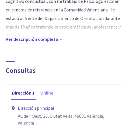
cognitivo conductual, con mi trabajo de Psicólogo escolar
en centros de referencia en la Comunidad Valenciana. He
estado al frente del Departamento de Orientación durante
más de 18 años tratando la problemática del adolescente y
de las familias.
Ver descripción completa
Por otra parte, y al margen del ámbito educativo, se ha
creado Ser mente y Letra Psi.
"Ser mente" que es la parte principal de Letra Psi, es una
Consultas
declaración de intenciones. Trabajando las ideas o
percepciones erróneas que tenemos a la hora de analizar
nuestros pensamientos y enseñar a nuestra mente a que
Dirección
1
Online
hay otra forma de percibirlos, se puede crecer mucho
personalmente. Entiendo la terapia como una agradable
Dirección principal
charla, en un entorno seguro, en el que terapeuta y
Av. de l'Oest, 26, Ciutat Vella, 46001 València,
paciente pueden establecer una conexión adecuada donde
Valencia