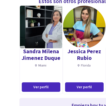
Estos son otros profesiona
Sandra Milena
Jessica Perez
Jimenez Duque
Rubio
Miami
Florida
Ver perfil
Ver perfil
Empieza hoy tu v