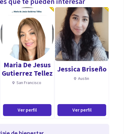
les que te pueden interesar
Maria De Jesus
Jessica Briseño
Gutierrez Tellez
Austin
San Francisco
Ver perfil
Ver perfil
iaje de bienestar