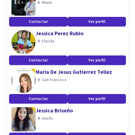
Miami
acompañamiento en fase terminal y duelo, así como
conflictos familiares.
Contactar
Ver perfil
El enfoque es Humanista, tomando a la persona desde una
Jessica Perez Rubio
perspectiva bio-psico -espiritual.
Florida
Aptitudes
Escucha activa.
Contactar
Ver perfil
Acompañamiento permanente.
Maria De Jesus Gutierrez Tellez
Estimulo al crecimiento y desarrollo de habilidades de
San Francisco
afrontamiento.
Contactar
Ver perfil
Jessica Briseño
Austin