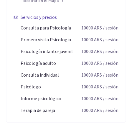
Mostrar en el mapa
dinámicas vinculares y grupales conflictivas me ha
entrenado en una escucha táctica y estratégica. Esto se
Servicios y precios
traduce en el consultorio privado en una capacidad analítica
Consulta para Psicología
10000
ARS
/ sesión
afilada: puedo identificar rápidamente las lógicas que
Primera visita Psicología
10000
ARS
/ sesión
sostienen el padecimiento del paciente y plantear
direcciones de tratamiento que son conceptualmente
Psicología infanto-juvenil
10000
ARS
/ sesión
sólidas, pero sobre todo, clínicamente viables y ancladas en
Psicología adulto
10000
ARS
/ sesión
la realidad cotidiana de quien consulta
Consulta individual
10000
ARS
/ sesión
Psicólogo
10000
ARS
/ sesión
Informe psicológico
10000
ARS
/ sesión
Terapia de pareja
10000
ARS
/ sesión