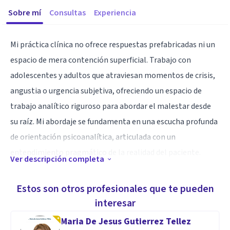
Sobre mí
Consultas
Experiencia
Mi práctica clínica no ofrece respuestas prefabricadas ni un
espacio de mera contención superficial. Trabajo con
adolescentes y adultos que atraviesan momentos de crisis,
angustia o urgencia subjetiva, ofreciendo un espacio de
trabajo analítico riguroso para abordar el malestar desde
su raíz. Mi abordaje se fundamenta en una escucha profunda
de orientación psicoanalítica, articulada con un
entendimiento pragmático de la realidad del paciente.
Ver descripción completa
Entiendo que el sufrimiento no ocurre en el vacío: mi
trayectoria clínica y mi formación especializada me
Estos son otros profesionales que te pueden
permiten leer tu situación no como un diagnóstico aislado,
interesar
sino comprendiendo la complejidad de tu entorno social y
Maria De Jesus Gutierrez Tellez
vincular. El objetivo es diseñar intervenciones precisas que