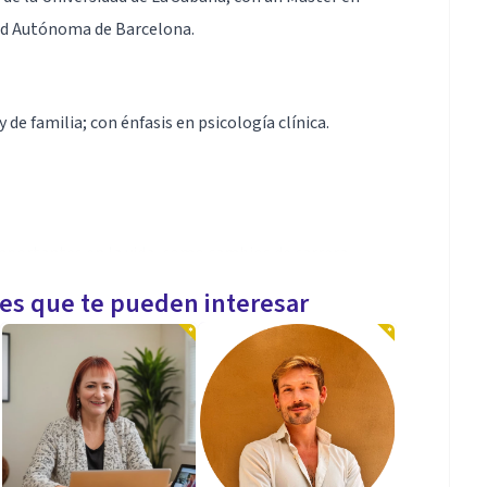
dad Autónoma de Barcelona.
y de familia; con énfasis en psicología clínica.
importantes en la vida, como cambios de carrera,
les que te pueden interesar
exión entre tu salud mental y tu espiritualidad.
dad de vida, tanto para ti como para aquellos que te
emociones. Vivimos en un mundo lleno de desafíos y
ito a descubrir herramientas prácticas que puedes