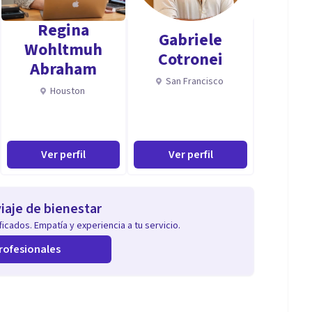
Regina
Gabriele
sformación a través de la terapia. ¡Contáctame y
Wohltmuh
Cotronei
Abraham
San Francisco
Houston
ad en la terapia psicológica, especialmente con
tía, en la humanización del proceso terapéutico, en
Ver perfil
Ver perfil
cable.
iaje de bienestar
icados. Empatía y experiencia a tu servicio.
rofesionales