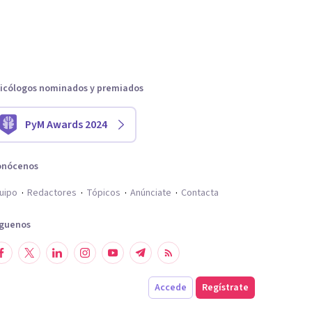
icólogos nominados y premiados
PyM Awards 2024
onócenos
uipo
Redactores
Tópicos
Anúnciate
Contacta
íguenos
Accede
Regístrate