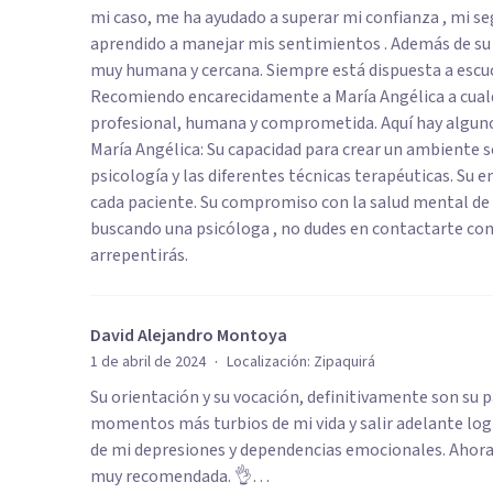
mi caso, me ha ayudado a superar mi confianza , mi seg
aprendido a manejar mis sentimientos . Además de su 
muy humana y cercana. Siempre está dispuesta a escuch
Recomiendo encarecidamente a María Angélica a cual
profesional, humana y comprometida. Aquí hay alguno
María Angélica: Su capacidad para crear un ambiente 
psicología y las diferentes técnicas terapéuticas. Su 
cada paciente. Su compromiso con la salud mental de s
buscando una psicóloga , no dudes en contactarte con 
arrepentirás.
David Alejandro Montoya
·
1 de abril de 2024
Localización:
Zipaquirá
Su orientación y su vocación, definitivamente son su pa
momentos más turbios de mi vida y salir adelante logr
de mi depresiones y dependencias emocionales. Ahora 
muy recomendada. 👌…