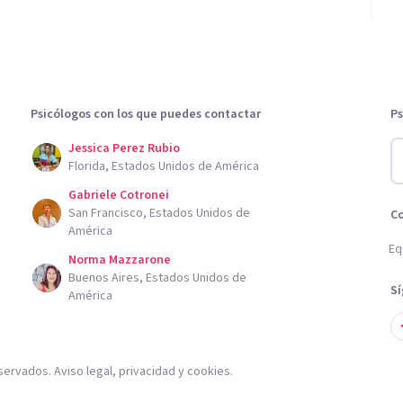
Psicólogos con los que puedes contactar
Ps
Jessica Perez Rubio
Florida, Estados Unidos de América
Gabriele Cotronei
San Francisco, Estados Unidos de
C
América
Eq
Norma Mazzarone
Buenos Aires, Estados Unidos de
S
América
servados.
Aviso legal
,
privacidad
y
cookies
.