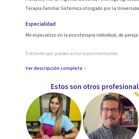
Terapia Familiar Sistémica otorgado por la Universi
Especialidad
Me especializo en la psicoterapia individual, de pareja 
Entiendo que puedes estar experimentando:
Ver descripción completa
- Estrés, ansiedad o depresión debido a transiciones 
relaciones o etapas de vida.
Estos son otros profesiona
- Un vacío que afecta tu bienestar, dificultando la con
- Deseo de vivir plenamente para lograr una mejor cali
rodean.
Es fundamental reconocer que no estás solo en estas 
presiones que afectan a todos. Por esta razón, te inv