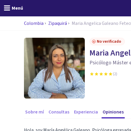
Menú
Colombia
Zipaquirá
Maria Angelica Galeano Fetec
No verificado
Maria Angel
Psicólogo Máster e
(
2
)
Sobre mí
Consultas
Experiencia
Opiniones
Hola, soy María Angélica Galeano, Psicóloga egresada 