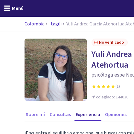
Menú
Colombia
Itagüi
Yuli Andrea Garcia Atehortua Ate
No verificado
Yuli Andrea
Atehortua
psicóloga espe Neu
(
1
)
Nº colegiado:
144030
Sobre mí
Consultas
Experiencia
Opiniones
¡Encuentra el equilibrio emocional que buscas con m