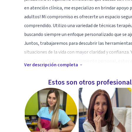
en atención clínica, me especializo en brindar apoyo p
adultos! Mi compromiso es ofrecerte un espacio segu
comprendido. Utilizo una variedad de técnicas terapéut
buscando siempre un enfoque personalizado que se aju
Juntos, trabajaremos para descubrir las herramientas 
situaciones de la vida con mayor claridad y confianza.
simplemente buscas un crecimiento personal, estoy a
Ver descripción completa
- Un trato cálido, profesional y completamente confid
- Métodos terapéuticos adaptados a ti y a tus circunst
Estos son otros profesiona
- Un camino hacia el bienestar emocional y mental, d
*¡Da el primer paso hacia el cambio! comienza tu viaje
guía profesional, descubre cómo vivir en armonía con
Especialidad
Mi Amplia experiencia en atención clínica a niños y a