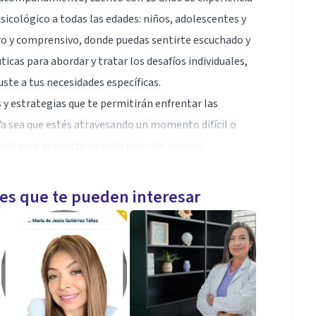
sicológico a todas las edades: niños, adolescentes y
ro y comprensivo, donde puedas sentirte escuchado y
icas para abordar y tratar los desafíos individuales,
ste a tus necesidades específicas.
y estrategias que te permitirán enfrentar las
 Ya sea que estés atravesando un momento difícil o
quí para apoyarte en cada paso del camino.
encial.
ancias únicas.
les que te pueden interesar
iseñado especialmente para ti.
 hacia una vida más plena y satisfactoria. Con amor y
 tus emociones.
dolescentes víctimas de abuso sexual, maltrato y todo