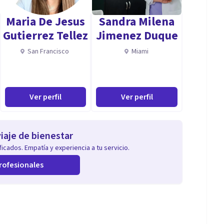
depresión, conocimiento de la ley 1098 de infancia y
Maria De Jesus
Sandra Milena
ormatividad (ley 1995), participación como testigo
Gutierrez Tellez
Jimenez Duque
l, elaboración de informes (según normatividad del
San Francisco
Miami
 niños con TDAH con y sin hiperactividad, con
do, trastorno oposicionista desafiante y trastorno
tro de mi experiencia como psicóloga he dictado
Ver perfil
Ver perfil
s de a padres de familia sobre prevención del abuso
iaje de bienestar
icados. Empatía y experiencia a tu servicio.
romiso y entrega hacia las labores que realizo; soy
rofesionales
nico, tengo conocimientos sobre la realización de
conductual. Me caracterizo por ser una persona
ad para realizar trabajo en equipo, con buena
stantemente.