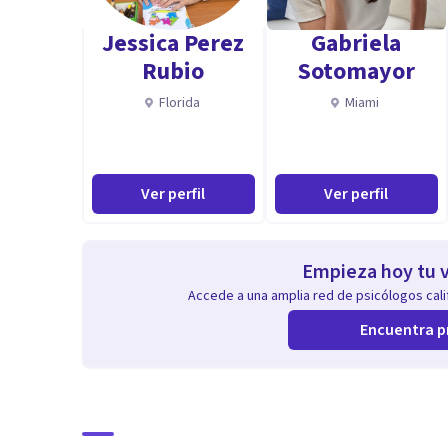
tipo de afecciones mentales como ansiedad, suicidio, 
Jessica Perez
Gabriela
adolescencia, manejo de historias clínicas según la n
Rubio
Sotomayor
experto en procesos legales por presunto abuso sexua
Florida
Miami
ICBF). Durante estos años de experiencia h atendido a
Síndrome de Down, déficit cognitivo de leve a modera
afectivo bipolar, autismo, síndrome de asperger. Den
Ver perfil
Ver perfil
talleres a niños en edad preescolar y primaria, ademá
sexual.
Empieza hoy tu v
Aptitudes
Accede a una amplia red de psicólogos calif
Soy una persona con sentido de responsabilidad, comp
Encuentra p
una psicóloga con un enfoque social comunitario y clí
talleres reflexivos. Psicóloga con enfoque cognitivo 
respetuosa, honrada, paciente, colaboradora, capacid
presentación personal y con ganas de progresar con