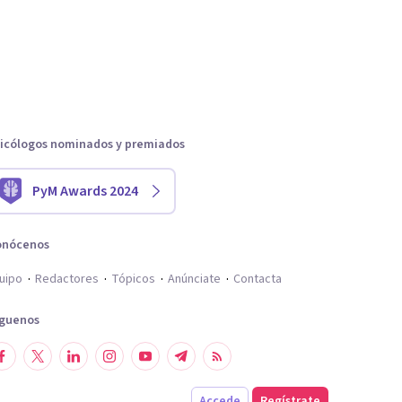
icólogos nominados y premiados
PyM Awards 2024
onócenos
uipo
Redactores
Tópicos
Anúnciate
Contacta
íguenos
Accede
Regístrate