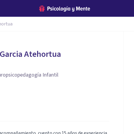
hortua
 Garcia Atehortua
ropsicopedagogía Infantil
i acompañamiento, cuento con 15 años de experiencia