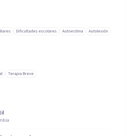
liares
Dificultades escolares
Autoestima
Autolesión
al
Terapia Breve
il
ombia