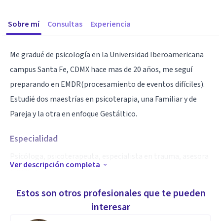
Sobre mí
Consultas
Experiencia
Me gradué de psicología en la Universidad Iberoamericana
campus Santa Fe, CDMX hace mas de 20 años, me seguí
preparando en EMDR(procesamiento de eventos difíciles).
Estudié dos maestrías en psicoterapia, una Familiar y de
Pareja y la otra en enfoque Gestáltico.
Especialidad
Psicóloga, psicoterapeuta, especialista en trauma, asesora
Ver descripción completa
parental.
He reunido experiencias trascendentales cuando colaboré
Estos son otros profesionales que te pueden
en instituciones de seguridad nacional en atención a
interesar
víctimas además con instituciones educativas a nivel