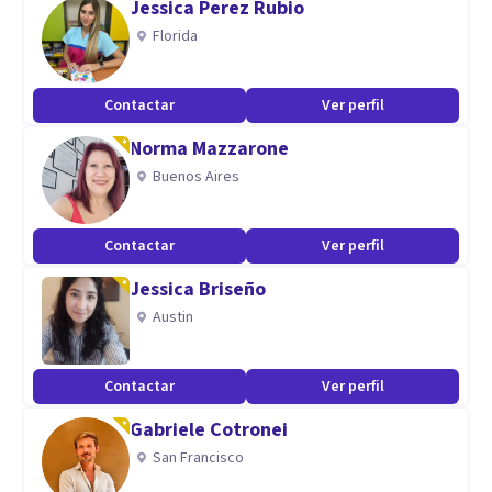
Jessica Perez Rubio
superior, tanto como docente y psicoterapeuta. Así como
Florida
en empresas privadas apoyando en el tema de salud mental
y recientemente en una importante empresa con presencia
Contactar
Ver perfil
a nivel internacional en temas de crianza respetuosa.
Norma Mazzarone
Aptitudes
Buenos Aires
Despertar el poder de sentirte a salvo, saliendo del modo
sobrevivencia.
Contactar
Ver perfil
Jessica Briseño
Austin
Contactar
Ver perfil
Gabriele Cotronei
San Francisco