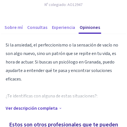
Nº colegiado:
AO12947
Sobre mí
Consultas
Experiencia
Opiniones
Si la ansiedad, el perfeccionismo o la sensación de vacío no
son algo nuevo, sino un patrón que se repite en tu vida, es
hora de actuar. Si buscas un psicólogo en Granada, puedo
ayudarte a entender qué te pasa y encontrar soluciones
eficaces.
¿Te identificas con alguna de estas situaciones?:
Ver descripción completa
- Te sientes paralizado/a por la incertidumbre sobre el
futuro y te castigas por decisiones pasadas.
Estos son otros profesionales que te pueden