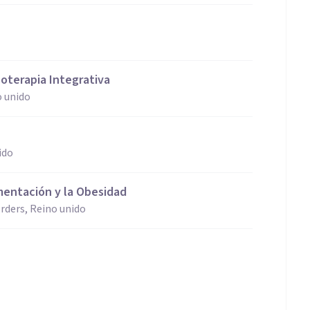
oterapia Integrativa
o unido
ido
imentación y la Obesidad
rders, Reino unido