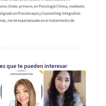
eino Unido: primero, en Psicología Clínica, mediante
tgrado en Psicoterapia y Counselling Integrativo
más, me he especializado en el tratamiento de
S), así como más de diez años en el sector privado,
ales hospitales privados de salud mental en Londres.
olescentes, en TCC (Terapia Cognitiva Conductual) a
les que te pueden interesar
 y de pareja. Por otra parte, mi formación como
orías psicológicas y aplicarlas junto con el enfoque
atamiento, por ejemplo, de diagnósticos duales
 la vez que tienen un problema de abuso de