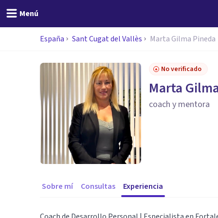
Menú
España
Sant Cugat del Vallès
Marta Gilma Pineda
No verificado
Marta Gilm
coach y mentora
Sobre mí
Consultas
Experiencia
Coach de Desarrollo Personal | Especialista en Forta