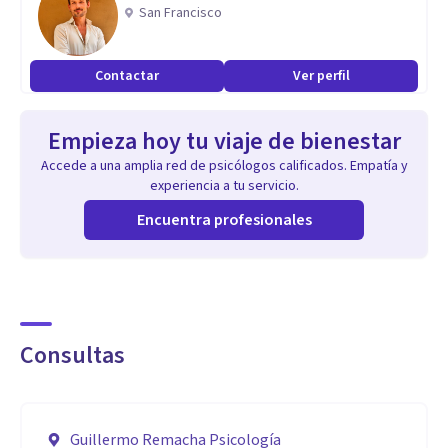
San Francisco
Mi compromiso radica en proporcionar una terapia
personalizada, basada en técnicas probadas
Contactar
Ver perfil
científicamente, que promueva el crecimiento personal y el
equilibrio emocional.
Empieza hoy tu viaje de bienestar
Accede a una amplia red de psicólogos calificados. Empatía y
Aptitudes
experiencia a tu servicio.
Utilizo un enfoque terapéutico integrador, combinando
Encuentra profesionales
técnicas cognitivo-conductuales de probada eficacia con
una actitud humanista.
Esto implica trabajar en colaboración con el cliente para
Consultas
identificar y abordar sus preocupaciones específicas,
utilizando las técnicas cognitivo-conductuales como
herramientas para promover el cambio, al tiempo que
Guillermo Remacha Psicología