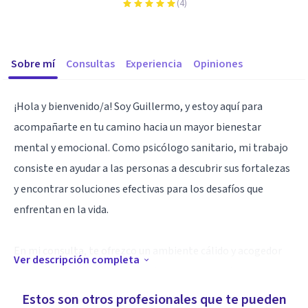
(
4
)
Sobre mí
Consultas
Experiencia
Opiniones
¡Hola y bienvenido/a! Soy Guillermo, y estoy aquí para
acompañarte en tu camino hacia un mayor bienestar
mental y emocional. Como psicólogo sanitario, mi trabajo
consiste en ayudar a las personas a descubrir sus fortalezas
y encontrar soluciones efectivas para los desafíos que
enfrentan en la vida.
En mi consulta, te ofrezco un ambiente cálido y acogedor
Ver descripción completa
donde puedes sentirte seguro/a para explorar tus
pensamientos, sentimientos y experiencias más profundas.
Estos son otros profesionales que te pueden