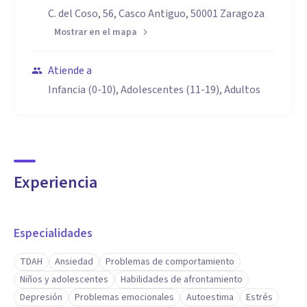
fomento un ambiente de aceptación incondicional y
C. del Coso, 56, Casco Antiguo, 50001 Zaragoza
respeto hacia la persona.
Mostrar en el mapa
Además, me comprometo a mantenerme actualizado sobre
Atiende a
los avances en la investigación y la práctica terapéutica
Infancia (0-10), Adolescentes (11-19), Adultos
para ofrecer siempre el mejor y cuidado posible a quienes
confían en mí para su bienestar emocional y psicológico.
Experiencia
Especialidades
TDAH
Ansiedad
Problemas de comportamiento
Niños y adolescentes
Habilidades de afrontamiento
Depresión
Problemas emocionales
Autoestima
Estrés