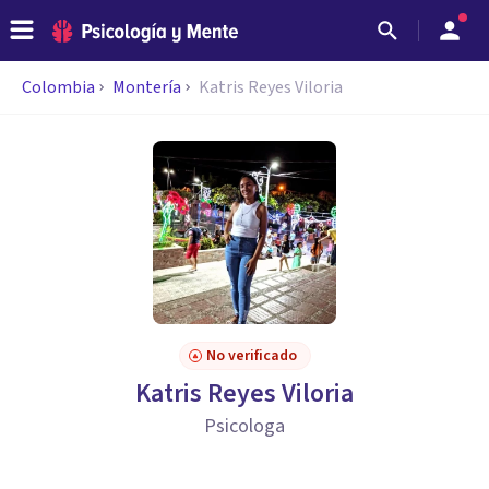
Colombia
Montería
Katris Reyes Viloria
No verificado
Katris Reyes Viloria
Psicologa