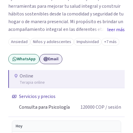
herramientas para mejorar tu salud integral y construir
hábitos sostenibles desde la comodidad y seguridad de tu
hogar o de manera presencial. Mi propósito es brindar un
acompañamiento integral en las diferentes etapas de la
leer más
vida, adaptando la intervención a las necesidades de cada
Ansiedad
Niños y adolescentes
Impulsividad
+7 más
momento del ciclo vital. Un espacio enteramente
confidencial y seguro, con flexibilidad de horarios y una
WhatsApp
Email
atención personalizada. Durante mi trayectoria los
pacientes han destacado mi empatía, mi profesionalismo
y enfoque integral. Estoy a un mensaje de whatsapp si
Online
Terapia online
necesitas orientación "Tu bienestar es la prioridad, sin
importar la distancia"
Servicios y precios
Consulta para Psicología
120000
COP
/ sesión
Hoy