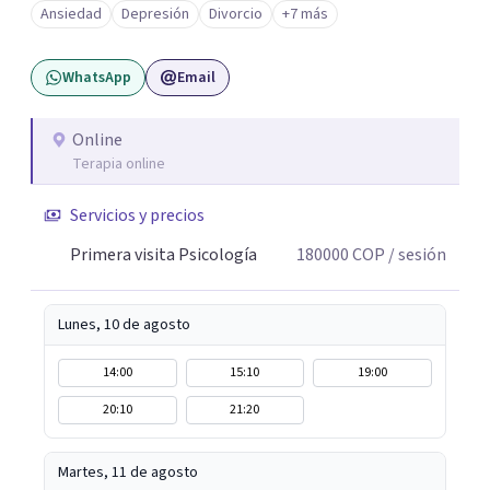
Ansiedad
Depresión
Divorcio
+7 más
pasa sin juicio, a regular tu sistema nervioso y a
desarrollar recursos concretos para sentirte más
WhatsApp
Email
presente, estable y en paz contigo. También tengo
formación en constelaciones familiares a nivel individual,
lo que me permite abordar dinámicas profundas que
Online
Terapia online
pueden estar influyendo en tu historia y tus vínculos
actuales.
Servicios y precios
Primera visita Psicología
180000
COP
/ sesión
Lunes, 10 de agosto
14:00
15:10
19:00
20:10
21:20
Martes, 11 de agosto