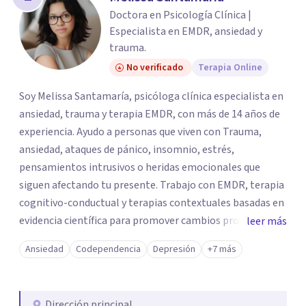
Doctora en Psicología Clínica |
Especialista en EMDR, ansiedad y
trauma.
No verificado
Terapia Online
Soy Melissa Santamaría, psicóloga clínica especialista en
ansiedad, trauma y terapia EMDR, con más de 14 años de
experiencia. Ayudo a personas que viven con Trauma,
ansiedad, ataques de pánico, insomnio, estrés,
pensamientos intrusivos o heridas emocionales que
siguen afectando tu presente. Trabajo con EMDR, terapia
cognitivo-conductual y terapias contextuales basadas en
evidencia científica para promover cambios profundos y
leer más
duraderos. Atiendo adultos, adolescentes, parejas y
Ansiedad
Codependencia
Depresión
+7 más
familias de forma presencial en Medellín y online, en un
espacio seguro, cercano y profesional.
Dirección principal