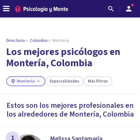
Directorio
Colombia
Montería
ENCONTRAR MI TERAPEUTA
¿Necesitas ayuda para encontrar el
Los mejores psicólogos en
psicólogo adecuado?
Montería, Colombia
Responde a unas breves preguntas y te ofreceremos
los profesionales que más se ajustan a tus
necesidades.
Montería
Especialidades
Más filtros
Responder cuestionario
Estos son los mejores profesionales en
los alrededores de
Montería
,
Colombia
1
Melissa Santamaría