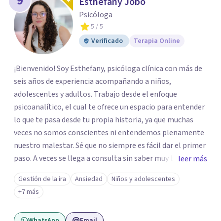
9
Esthefany Jobo
Psicóloga
5
/ 5
Verificado
Terapia Online
¡Bienvenido! Soy Esthefany, psicóloga clínica con más de
seis años de experiencia acompañando a niños,
adolescentes y adultos. Trabajo desde el enfoque
psicoanalítico, el cual te ofrece un espacio para entender
lo que te pasa desde tu propia historia, ya que muchas
veces no somos conscientes ni entendemos plenamente
nuestro malestar. Sé que no siempre es fácil dar el primer
paso. A veces se llega a consulta sin saber muy bien qué
leer más
decir, o sintiendo que algo no anda bien pero sin poder
Gestión de la ira
Ansiedad
Niños y adolescentes
nombrarlo. Mi intención es acompañarte en ese proceso,
+7 más
sin juicios y a tu propio ritmo, para que lo que hoy te pesa
pueda pensarse y transformarse.
WhatsApp
Email