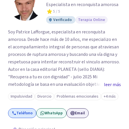
Especialista en reconquista amorosa
5
/ 5
Verificado
Terapia Online
Soy Patrice Lafforgue, especialista en reconquista
amorosa. Desde hace más de 10 años, me especializo en
el acompañamiento integral de personas que atraviesan
procesos de ruptura amorosa y buscando una vía digna y
respetuosa para intentar reconstruir el vinculo amoroso.
Autor en la casa editorial PLANETA (sello DIANA):
"Recupera a tu ex con dignidad" - julio 2025 Mi
metodología se basa en una evaluación objetiva de
leer más
escenarios según la necesidad del paciente, centrada en
Impulsividad
Divorcio
Problemas emocionales
+4 más
tres ejes fundamentales: 1- Análisis de viabilidad:
estimación de probabilidades reales de recuperación de la
Teléfono
WhatsApp
Email
relación de pareja 2- Análisis conductual: evaluación de
comportamientos post-ruptura y patrones de