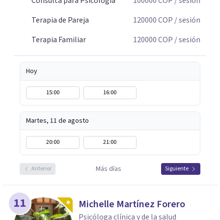
Consulta para Psicología
100000
COP
/ sesión
relacional. La terapia es una oportunidad para
Terapia de Pareja
120000
COP
/ sesión
comprenderse, transformarse y construir relaciones más
conscientes y saludables. Te espero para acompañarte en
Terapia Familiar
120000
COP
/ sesión
tu proceso personal, familiar o de pareja.
Hoy
15:00
16:00
Martes, 11 de agosto
20:00
21:00
Más días
Anterior
Siguiente
11
Michelle Martínez Forero
Psicóloga clínica y de la salud