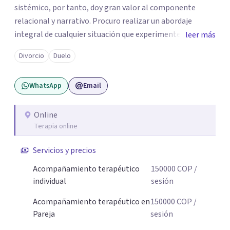
sistémico, por tanto, doy gran valor al componente
relacional y narrativo. Procuro realizar un abordaje
integral de cualquier situación que experimenten mis
leer más
consultantes y así lograr una comprensión que favorezca
Divorcio
Duelo
procesos de aprendizaje significativo y potencializar así
la movilización de recursos en pro de la solución y el
WhatsApp
Email
bienestar.
Online
Terapia online
Servicios y precios
Acompañamiento terapéutico
150000
COP
/
individual
sesión
Acompañamiento terapéutico en
150000
COP
/
Pareja
sesión