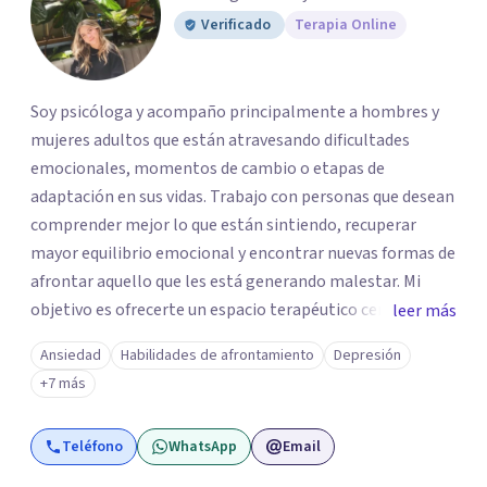
Verificado
Terapia Online
Soy psicóloga y acompaño principalmente a hombres y
mujeres adultos que están atravesando dificultades
emocionales, momentos de cambio o etapas de
adaptación en sus vidas. Trabajo con personas que desean
comprender mejor lo que están sintiendo, recuperar
mayor equilibrio emocional y encontrar nuevas formas de
afrontar aquello que les está generando malestar. Mi
objetivo es ofrecerte un espacio terapéutico cercano,
leer más
seguro y libre de juicios, en el que puedas comprender
Ansiedad
Habilidades de afrontamiento
Depresión
mejor lo que estás viviendo, reconocer tus necesidades y
+7 más
desarrollar herramientas que te ayuden a afrontar tu
malestar emocional con mayor claridad y bienestar.
Teléfono
WhatsApp
Email