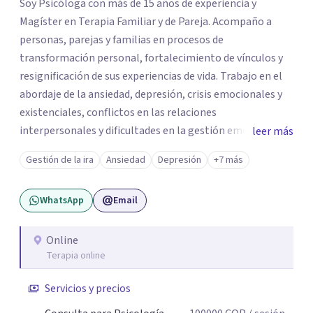
Soy Psicóloga con más de 15 años de experiencia y
Magíster en Terapia Familiar y de Pareja. Acompaño a
personas, parejas y familias en procesos de
transformación personal, fortalecimiento de vínculos y
resignificación de sus experiencias de vida. Trabajo en el
abordaje de la ansiedad, depresión, crisis emocionales y
existenciales, conflictos en las relaciones
interpersonales y dificultades en la gestión emocional,
leer más
ofreciendo un espacio de escucha, comprensión y
Gestión de la ira
Ansiedad
Depresión
+7 más
acompañamiento terapéutico. Cada proceso terapéutico
es único. Por eso, en cada sesión se construye un espacio
WhatsApp
Email
seguro donde la palabra, las emociones y las experiencias
pueden ser comprendidas desde una mirada profunda y
humana. A través del análisis y la reflexión conjunta,
Online
Terapia online
buscamos identificar aquello que genera malestar o
conflicto, para construir nuevas formas de entender la
Servicios y precios
historia personal, familiar o de pareja y promover
cambios que favorezcan el bienestar emocional y