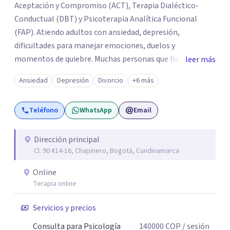
Aceptación y Compromiso (ACT), Terapia Dialéctico-
Conductual (DBT) y Psicoterapia Analítica Funcional
(FAP). Atiendo adultos con ansiedad, depresión,
dificultades para manejar emociones, duelos y
momentos de quiebre. Muchas personas que llegan a
leer más
consulta no solo cargan con un síntoma: sienten que sus
Ansiedad
Depresión
Divorcio
+6 más
propias reacciones emocionales les complican más la
vida. Desde ahí trabajamos. No busco eliminar el
Teléfono
WhatsApp
Email
malestar a la fuerza. Prefiero entender qué lo sostiene y
trabajar desde eso, no en contra. Atiendo en Bogotá de
forma presencial y también online.
Dirección principal
Cl. 90 #14-16, Chapinero, Bogotá, Cundinamarca
Online
Terapia online
Servicios y precios
Consulta para Psicología
140000
COP
/ sesión