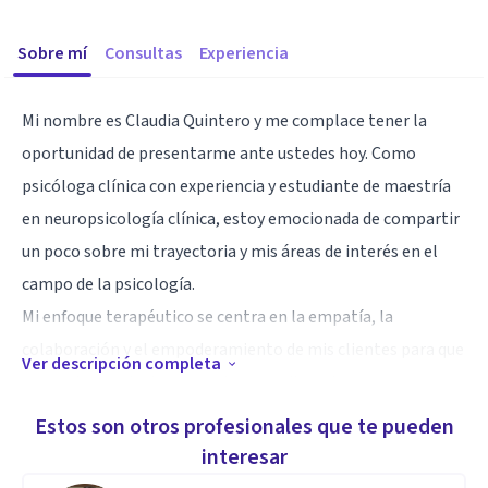
Sobre mí
Consultas
Experiencia
Mi nombre es Claudia Quintero y me complace tener la
oportunidad de presentarme ante ustedes hoy. Como
psicóloga clínica con experiencia y estudiante de maestría
en neuropsicología clínica, estoy emocionada de compartir
un poco sobre mi trayectoria y mis áreas de interés en el
campo de la psicología.
Mi enfoque terapéutico se centra en la empatía, la
colaboración y el empoderamiento de mis clientes para que
Ver descripción completa
encuentren soluciones que les permitan alcanzar su
máximo potencial. Creo firmemente en la importancia de
Estos son otros profesionales que te pueden
abordar no solo los síntomas superficiales, sino también
interesar
las causas subyacentes de los problemas de salud mental,