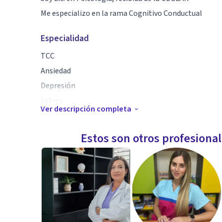
Me especializo en la rama Cognitivo Conductual
Especialidad
TCC
Ansiedad
Depresión
Estrés
Ver descripción completa
Terapia de Pareja
Manejo de la ira/ comunicación asertiva
Estos son otros profesiona
Psicodiagnosticos Infantil
Psicogerantolgia
Puerperio, crianza respetuosa