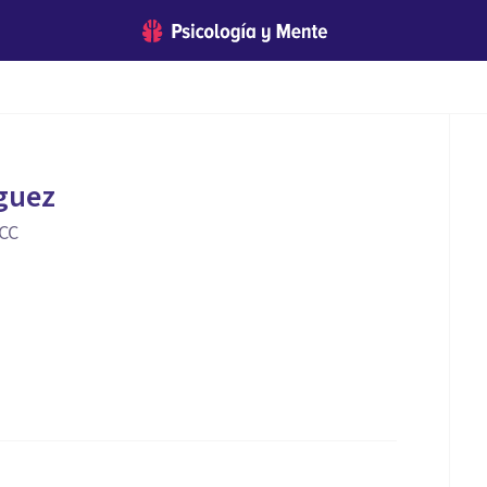
guez
TCC