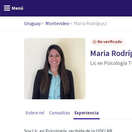
Menú
Uruguay
Montevideo
Maria Rodríguez
No verificado
Maria Rodrí
Lic en Psicología 
Sobre mí
Consultas
Experiencia
Soy Lic. en Psicología, recibida de la UDELAR