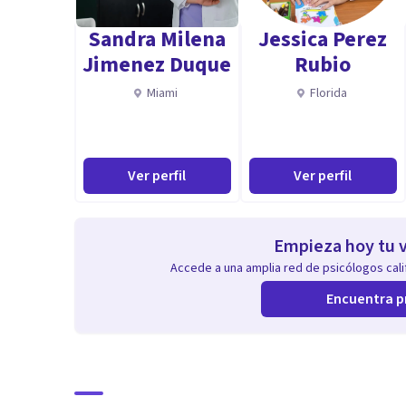
Sandra Milena
Jessica Perez
Jimenez Duque
Rubio
Miami
Florida
Ver perfil
Ver perfil
Empieza hoy tu v
Accede a una amplia red de psicólogos calif
Encuentra p