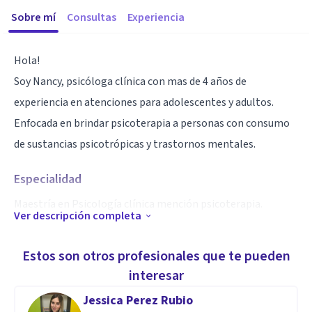
Sobre mí
Consultas
Experiencia
Hola!
Soy Nancy, psicóloga clínica con mas de 4 años de
experiencia en atenciones para adolescentes y adultos.
Enfocada en brindar psicoterapia a personas con consumo
de sustancias psicotrópicas y trastornos mentales.
Especialidad
Maestría en Psicología clínica mención psicoterapia.
Ver descripción completa
Aptitudes
Estos son otros profesionales que te pueden
Me encuentro cursando varios diplomados y cursos los
interesar
cuales podrán pulir y generar mas eficiencia en mis
Jessica Perez Rubio
atenciones.