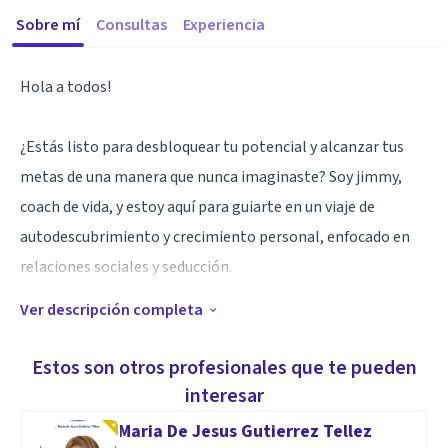
Sobre mí
Consultas
Experiencia
Hola a todos!
¿Estás listo para desbloquear tu potencial y alcanzar tus
metas de una manera que nunca imaginaste? Soy jimmy,
coach de vida, y estoy aquí para guiarte en un viaje de
autodescubrimiento y crecimiento personal, enfocado en
relaciones sociales y seducción.
Ver descripción completa
Mi misión es ayudarte a ver la vida desde una nueva
perspectiva, identificar tus fortalezas y superar tus
Estos son otros profesionales que te pueden
obstáculos. Creo firmemente en el poder transformador
interesar
que cada individuo posee, y mi objetivo es inspirarte y
Maria De Jesus Gutierrez Tellez
apoyarte en tu camino hacia el éxito y la realización