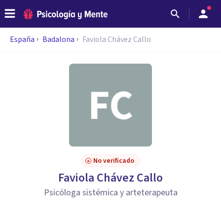
España
Badalona
Faviola Chávez Callo
No verificado
Faviola Chávez Callo
Psicóloga sistémica y arteterapeuta