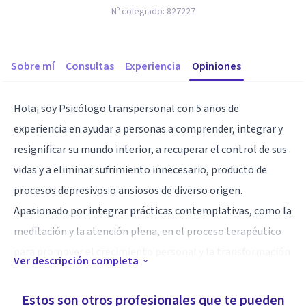
Nº colegiado:
827227
Sobre mí
Consultas
Experiencia
Opiniones
Hola¡ soy Psicólogo transpersonal con 5 años de
experiencia en ayudar a personas a comprender, integrar y
resignificar su mundo interior, a recuperar el control de sus
vidas y a eliminar sufrimiento innecesario, producto de
procesos depresivos o ansiosos de diverso origen.
Apasionado por integrar prácticas contemplativas, como la
meditación y la atención plena, en el proceso terapéutico
para promover el crecimiento personal y la transformación.
Ver descripción completa
Especializado en trabajar con clientes que buscan un
sentido más profundo de conexión consigo mismos, con los
Estos son otros profesionales que te pueden