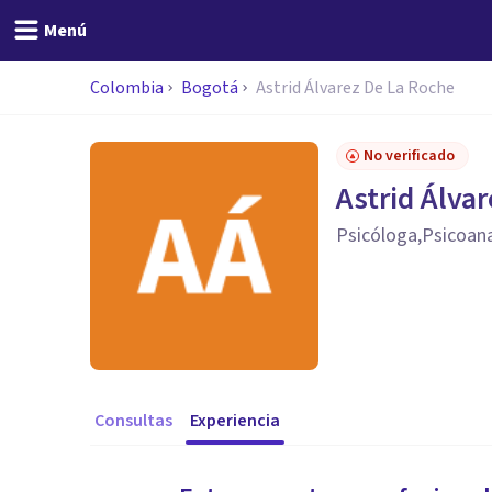
Menú
Colombia
Bogotá
Astrid Álvarez De La Roche
No verificado
Astrid Álva
Psicóloga,Psicoana
Consultas
Experiencia