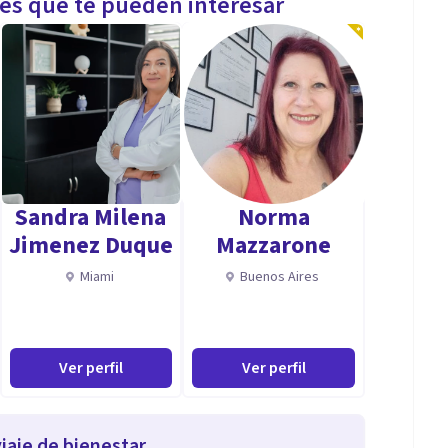
les que te pueden interesar
Sandra Milena
Norma
Jimenez Duque
Mazzarone
Miami
Buenos Aires
Ver perfil
Ver perfil
iaje de bienestar