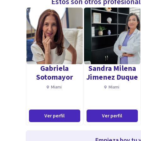
Estos son otros profesiona
Gabriela
Sandra Milena
Sotomayor
Jimenez Duque
Miami
Miami
Ver perfil
Ver perfil
Empieza hoy tu v