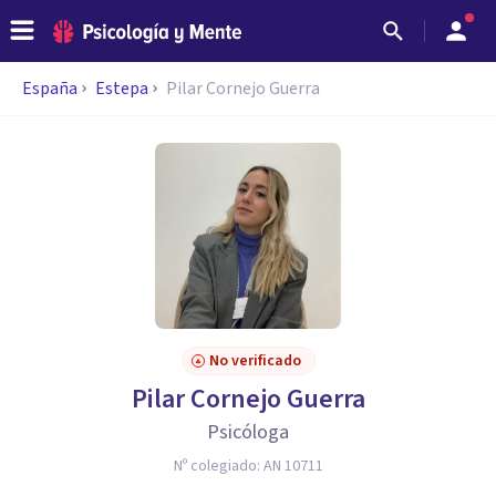
España
Estepa
Pilar Cornejo Guerra
No verificado
Pilar Cornejo Guerra
Psicóloga
Nº colegiado:
AN 10711