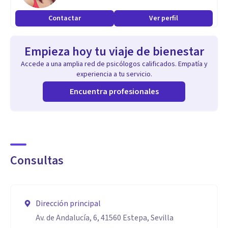
Duelo
Contactar
Ver perfil
Fobias
Trastorno de estrés postraumático
Empieza hoy tu viaje de bienestar
Trastornos afectivos
Accede a una amplia red de psicólogos calificados. Empatía y
Trastornos del estado de ánimo
experiencia a tu servicio.
Problemas de relación
Encuentra profesionales
Crisis de pareja
Dependencia emocional
Problemas de regulación emocional
Relación con la comida y/o con la imagen corporal
Consultas
Aptitudes
Intento crear siempre el mejor clima para que la persona
Dirección principal
que acompaño se sienta lo más cómoda posible. Creando un
Av. de Andalucía, 6, 41560 Estepa, Sevilla
vínculo seguro y cercano, con confianza para ser dentro de