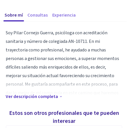
Sobre mí
Consultas
Experiencia
Soy Pilar Cornejo Guerra, psicóloga con acreditación
sanitaria y número de colegiada AN-10711. En mi
trayectoria como profesional, he ayudado a muchas
personas a gestionar sus emociones, a superar momentos
difíciles saliendo más enriquecidos de ellos, es decir,
mejorar su situación actual favoreciendo su crecimiento
personal. Me gustaría acompañarte en este proceso, para
dar lo mejor de mí como guía en este camino que haremos
Ver descripción completa
juntos, a través del trabajo y la confianza entre ambos, que
en definitiva desembocarán en lo que más deseamos, tu
Estos son otros profesionales que te pueden
bienestar. Para lograr todo esto, mi forma de trabajar será
interesar
desde la confianza mutua, destacando la naturalidad, la