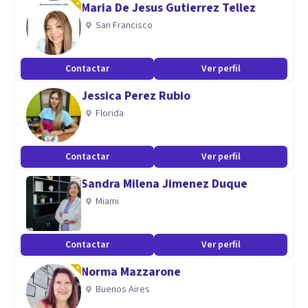
Maria De Jesus Gutierrez Tellez
cercanía, creando un lugar seguro en el que expresar tus
San Francisco
pensamientos y emociones. Un espacio en el que te sientas
acompañado/a en tu nuevo camino, señalando todos los
Contactar
Ver perfil
logros que vayas consiguiendo en este proceso.
Jessica Perez Rubio
Especialidad
Florida
Me gusta trabajar desde un abordaje integrador, que me
Contactar
Ver perfil
permitan adaptarme tanto a la persona como al motivo de
consulta.
Sandra Milena Jimenez Duque
Puedo ayudarte en:
Miami
Trastorno de ansiedad
Baja autoestima
Contactar
Ver perfil
Inseguridades
Norma Mazzarone
Miedos
Buenos Aires
Estrés