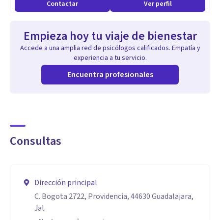
Contactar
Ver perfil
Aptitudes
Empieza hoy tu viaje de bienestar
Te doy un diagnóstico y un plan de acción con claridad de
Accede a una amplia red de psicólogos calificados. Empatía y
tiempo para llevarlo a cabo en conjunto y así resolver tu
experiencia a tu servicio.
problema, reto o situación, doy soluciones.
Encuentra profesionales
Consultas
Dirección principal
C. Bogota 2722, Providencia, 44630 Guadalajara,
Jal.