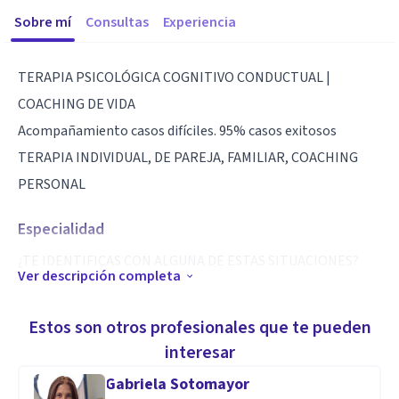
Sobre mí
Consultas
Experiencia
TERAPIA PSICOLÓGICA COGNITIVO CONDUCTUAL |
COACHING DE VIDA
Acompañamiento casos difíciles. 95% casos exitosos
TERAPIA INDIVIDUAL, DE PAREJA, FAMILIAR, COACHING
PERSONAL
Especialidad
¿TE IDENTIFICAS CON ALGUNA DE ESTAS SITUACIONES?
Ver descripción completa
Transtorno de ansiedad • Estrés • Preocupación • Depresión
• Desesperación • Falta de confianza e inseguridad • No creer
Estos son otros profesionales que te pueden
en tu capacidad • Sentimiento de tristeza • Continuamente
interesar
enojado • Resentido • Soledad • Vacío • Desamparo •
Gabriela Sotomayor
Explosión emocional • Vivir en el pasado • Sensible • Frágil •