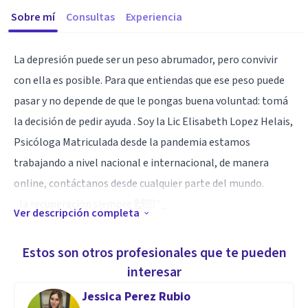
Sobre mí
Consultas
Experiencia
La depresión puede ser un peso abrumador, pero convivir
con ella es posible. Para que entiendas que ese peso puede
pasar y no depende de que le pongas buena voluntad: tomá
la decisión de pedir ayuda . Soy la Lic Elisabeth Lopez Helais,
Psicóloga Matriculada desde la pandemia estamos
trabajando a nivel nacional e internacional, de manera
online, contáctanos desde cualquier parte del mundo.
_la recuperación siempre 🙌🏻"_
Ver descripción completa
🌎
Estos son otros profesionales que te pueden
Especialidad
interesar
Actualmente estoy bien enfocada a personas que sufre n
Jessica Perez Rubio
problemas de Depresión, de Relación de Pareja, de