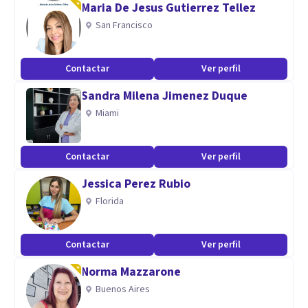
Maria De Jesus Gutierrez Tellez
*Respeto.
San Francisco
*Tolerancia.
Contactar
Ver perfil
Aptitudes
Sandra Milena Jimenez Duque
Conocimiento en:
Miami
*Intervención en población menor de edad, adultos y
parejas.
*Diseño e implementación de talleres y protocolos.
Contactar
Ver perfil
*Aplicación e interpretación de pruebas psicométricas.
Jessica Perez Rubio
*Enfoque cognitivo conductual.
Florida
*Intervención individual, familiar y grupal (Talleres).
*Terapias de tercera generación (MBSR, MBCT, MBCT-C
Contactar
Ver perfil
Norma Mazzarone
Buenos Aires