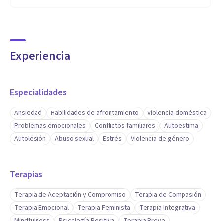
Derechos Humanos: Enfoque en la dignidad y derechos de
las personas.
Tratamiento Personalizado: Adaptación de las técnicas y
Experiencia
enfoques a la situación específica de cada persona.
Aptitudes
Especialidades
Escucha Activa y empática.
Ansiedad
Habilidades de afrontamiento
Violencia doméstica
Adaptabilidad para ajustar los enfoques terapéuticos según
Problemas emocionales
Conflictos familiares
Autoestima
las necesidades específicas de cada persona.
Autolesión
Abuso sexual
Estrés
Violencia de género
Comunicación Efectiva.
Inteligencia Emocional.
Terapias
Enfoque Holístico.
Perspectiva de Género.
Terapia de Aceptación y Compromiso
Terapia de Compasión
Perspectiva de Derechos Humanos.
Terapia Emocional
Terapia Feminista
Terapia Integrativa
Resiliencia.
Mindfulness
Psicología Positiva
Terapia Breve