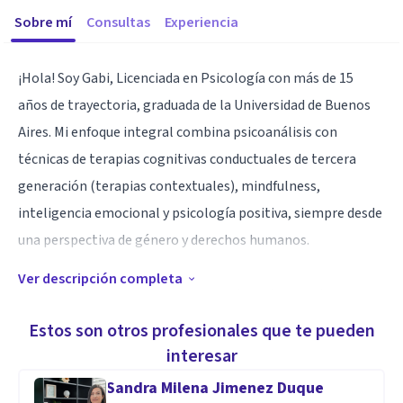
Sobre mí
Consultas
Experiencia
¡Hola! Soy Gabi, Licenciada en Psicología con más de 15
años de trayectoria, graduada de la Universidad de Buenos
Aires. Mi enfoque integral combina psicoanálisis con
técnicas de terapias cognitivas conductuales de tercera
generación (terapias contextuales), mindfulness,
inteligencia emocional y psicología positiva, siempre desde
una perspectiva de género y derechos humanos.
Ver descripción completa
Mi objetivo es apoyar a mujeres que han atravesado
situaciones de crisis emocional debido a violencia familiar,
Estos son otros profesionales que te pueden
abuso sexual, duelo, migración, vulneración de derechos o
interesar
crisis vitales. Ofrezco un espacio de confianza y apoyo donde
Sandra Milena Jimenez Duque
puedes sanar traumas, superar crisis, recuperar tu