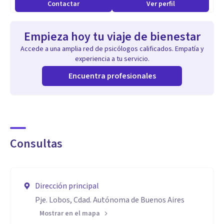
Potenciar relaciones
Contactar
Ver perfil
¡Agenda tu cita hoy! Escríbeme y comencemos este viaje de
sanación y empoderamiento juntas.
Empieza hoy tu viaje de bienestar
Accede a una amplia red de psicólogos calificados. Empatía y
Especialidad
experiencia a tu servicio.
Perspectiva de género: Tratamientos adaptados a las
Encuentra profesionales
experiencias y necesidades específicas de género.
Terapias Cognitivas Conductuales de Tercera Generación
(Terapias Contextuales): Activación conductual y Terapia
Dialéctico Conductual (DBT).
Consultas
Mindfulness: Técnicas de atención plena para mejorar la
gestión emocional y el bienestar.
Inteligencia Emocional: Desarrollo de habilidades para
Dirección principal
comprender y manejar las emociones.
Pje. Lobos, Cdad. Autónoma de Buenos Aires
Psicología Positiva: Promoción de fortalezas personales y
Mostrar en el mapa
bienestar.