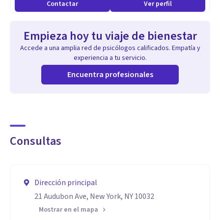
Contactar
Ver perfil
para niños y adolescentes internalizadores y
externalizadores.
Empieza hoy tu viaje de bienestar
Accede a una amplia red de psicólogos calificados. Empatía y
Universidad de Buenos Aires (6 años)
experiencia a tu servicio.
Título universitario obtenido: Licenciado en Psicología
Encuentra profesionales
Promedio general: 8,38
Universidad del Salvador (4 años)
Título universitario obtenido: Licenciado en Sistemas de
Consultas
Información
Promedio general: 7,86
Dirección principal
Terapia Cognitivo Conductual en consultorio particular
21 Audubon Ave, New York, NY 10032
(Caballito, CABA) y por videollamada.
Mostrar en el mapa