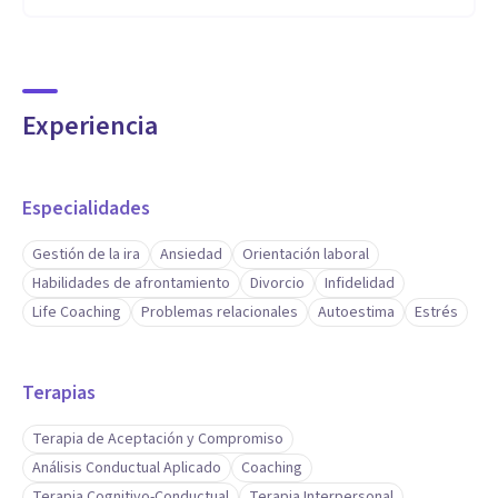
Ayudante de Primera, Facultad de Psicología U.B.A. (2 años)
Tareas desarrolladas: Cátedra II de Psicoterapias,
Emergencia e Interconsultas:
Experiencia
Psicoterapias basadas en evidencia (cognitiva). Dictado de
clases e investigación.
Especialidades
Hospital Policial Churruca-Visca (1 año)
Gestión de la ira
Ansiedad
Orientación laboral
Tareas desarrolladas: Entrevista. Evaluaciones
Habilidades de afrontamiento
Divorcio
Infidelidad
psicodiagnósticas.
Life Coaching
Problemas relacionales
Autoestima
Estrés
Asistencia a la guardia e Interconsultas.
Terapias
Terapia de Aceptación y Compromiso
Análisis Conductual Aplicado
Coaching
Terapia Cognitivo-Conductual
Terapia Interpersonal