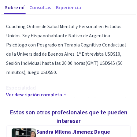
Sobre mí
Consultas
Experiencia
Coaching Online de Salud Mental y Personal en Estados
Unidos. Soy Hispanohablante Nativo de Argentina.
Psicólogo con Posgrado en Terapia Cognitivo Conductual
de la Universidad de Buenos Aires. 1º Entrevista USD$10,
Sesión Individual hasta las 20:00 horas(GMT) USD$45 (50
minutos), luego USD$50.
Especialidad
Ver descripción completa
Como coach abordo problemas de la vida diaria, incluyendo
el manejo del estrés, la ansiedad, la desesperanza, la baja
Estos son otros profesionales que te pueden
autoestima, los problemas de sueño, las crisis vitales como
interesar
el duelo y la separación, los desafíos laborales y en las
Sandra Milena Jimenez Duque
relaciones, me enfoco en el desarrollo personal y la mejora