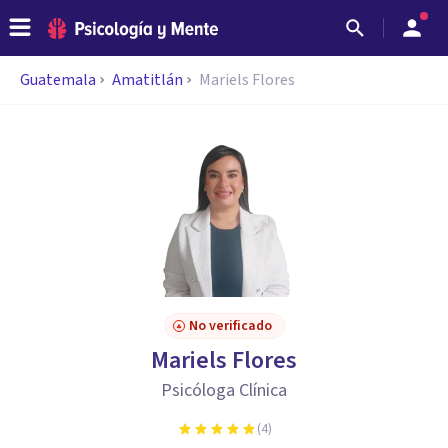
Guatemala
Amatitlán
Mariels Flores
No verificado
Mariels Flores
Psicóloga Clínica
(
4
)