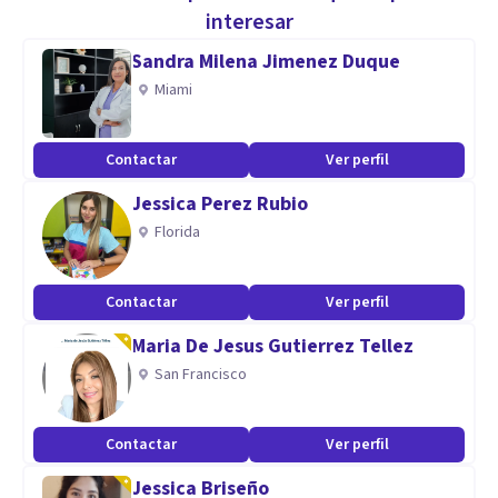
Resolución de conflictos
interesar
Empatía
Sandra Milena Jimenez Duque
Miami
Me he especializado en Inteligencia Emocional,
Psicoeducación, Autoestima, Afrontamiento del duelo,
Contactar
Ver perfil
entre otros.
Jessica Perez Rubio
Aptitudes
Florida
Soy una persona abierta, ética, confiable, apasionada por la
psicología y el aprendizaje continuo.
Contactar
Ver perfil
Maria De Jesus Gutierrez Tellez
San Francisco
Contactar
Ver perfil
Jessica Briseño