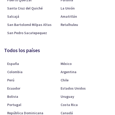
Puerto Quetzal
Purulhá
Santa Cruz del Quiché
La Unión
Salcajá
Amatitlán
San Bartolomé Milpas Altas
Retalhuleu
San Pedro Sacatepequez
Todos los países
España
México
Colombia
Argentina
Perú
Chile
Ecuador
Estados Unidos
Bolivia
Uruguay
Portugal
Costa Rica
República Dominicana
Canadá