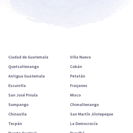
Ciudades destacadas
Ciudad de Guatemala
Villa Nueva
Quetzaltenango
Cobán
Antigua Guatemala
Petatán
Escuintla
Fraijanes
San José Pinula
Mixco
Sumpango
Chimaltenango
Chinautla
San Martín Jilotepeque
Tecpán
La Democracía