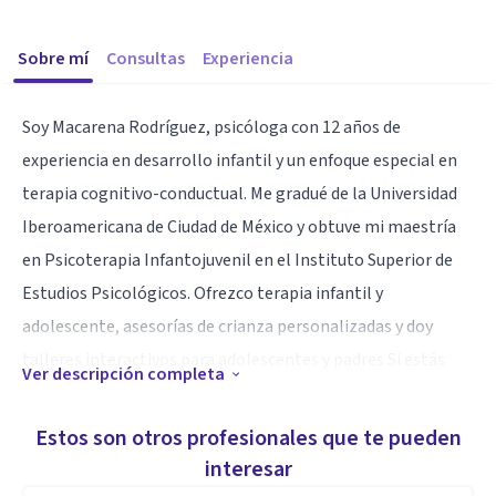
Sobre mí
Consultas
Experiencia
Soy Macarena Rodríguez, psicóloga con 12 años de
experiencia en desarrollo infantil y un enfoque especial en
terapia cognitivo-conductual. Me gradué de la Universidad
Iberoamericana de Ciudad de México y obtuve mi maestría
en Psicoterapia Infantojuvenil en el Instituto Superior de
Estudios Psicológicos. Ofrezco terapia infantil y
adolescente, asesorías de crianza personalizadas y doy
talleres interactivos para adolescentes y padres Si estás
Ver descripción completa
buscando mejorar la dinámica familiar y apoyar el
desarrollo emocional de tus hijos, estoy aquí para ayudarte.
Estos son otros profesionales que te pueden
interesar