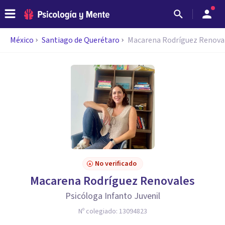
México
Santiago de Querétaro
Macarena Rodríguez Renova
No verificado
Macarena Rodríguez Renovales
Psicóloga Infanto Juvenil
Nº colegiado:
13094823