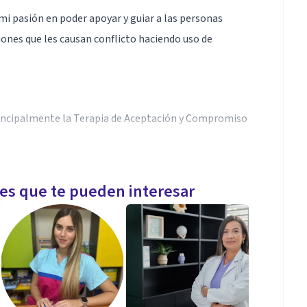
mi pasión en poder apoyar y guiar a las personas
ones que les causan conflicto haciendo uso de
principalmente la Terapia de Aceptación y Compromiso
tivo-conductual y en Tanatología.
les que te pueden interesar
es áreas de la Industria (17 años) lo que me permite
erar conflicto y apoyar en entendimiento y
.
 entendimiento, la empatía y la compasión las