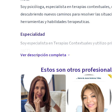
Soy psicóloga, especialista en terapias contextuales, 
descubriendo nuevos caminos para resolver las situaci
herramientas y habilidades terapeuticas.
Especialidad
Soy especialista en Terapias Contextuales y utilizo 
(ACT).
Ver descripción completa
Cuento además con diplomado en Psicoterapia congni
Soy proactiva, me gusta motivar el cambio.
Estos son otros profesiona
Aptitudes
Cuento con una amplia experiencia laboral en diferent
comprender muchas de las situaciones que pueden gen
resolución, tanto a nivel relacional como de procesos
Las experiencias de vida me permiten apoyar desde el