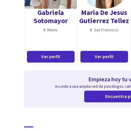
situaciones complicadas que se presentan en el día a d
Gabriela
Maria De Jesus
Sotomayor
Gutierrez Tellez
Miami
San Francisco
Ver perfil
Ver perfil
Empieza hoy tu v
Accede a una amplia red de psicólogos calif
Encuentra p