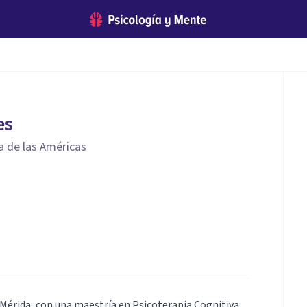
es
a de las Américas
Mérida, con una maestría en Psicoterapia Cognitiva