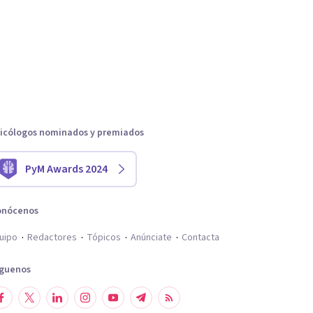
icólogos nominados y premiados
PyM Awards 2024
onócenos
uipo
Redactores
Tópicos
Anúnciate
Contacta
íguenos