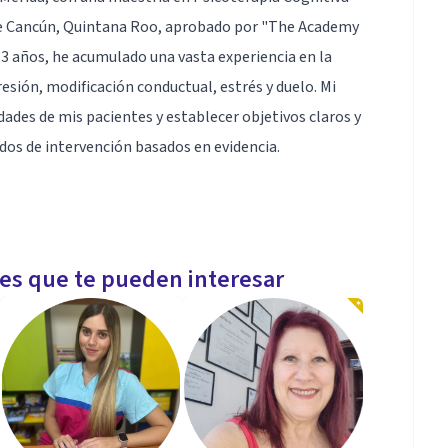
 de Cancún, Quintana Roo, aprobado por "The Academy
13 años, he acumulado una vasta experiencia en la
sión, modificación conductual, estrés y duelo. Mi
idades de mis pacientes y establecer objetivos claros y
dos de intervención basados en evidencia.
 de docente en la carrera de Psicología en la
. Este rol me ha permitido entablar relaciones
les que te pueden interesar
e estudiantes, quienes han valorado positivamente mi
reconocimiento por parte de la institución educativa,
anza.
nua actualización y aplicación de los métodos más
fundamental mantenerse al día con los últimos