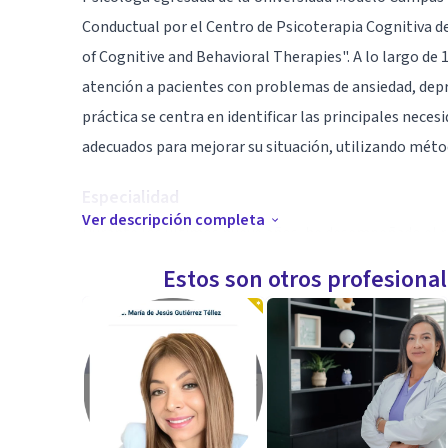
Conductual por el Centro de Psicoterapia Cognitiva
of Cognitive and Behavioral Therapies". A lo largo de 
atención a pacientes con problemas de ansiedad, depre
práctica se centra en identificar las principales neces
adecuados para mejorar su situación, utilizando méto
Especialidad
Ver descripción completa
Durante los últimos nueve años, he desempeñado el rol
Universidad Vizcaya de las Américas Campus Chetumal
Estos son otros profesiona
cercanas y significativas con diversas generaciones d
desempeño docente. He recibido excelentes reseñas y 
lo que respalda mi compromiso y pasión por la enseñ
Mi enfoque terapéutico y docente se basa en la conti
eficaces para la resolución de problemas. Considero 