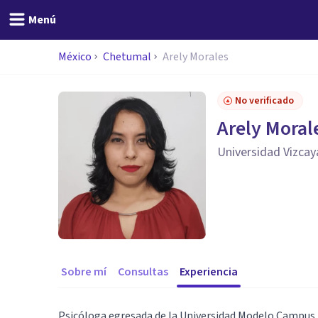
Menú
México
Chetumal
Arely Morales
No verificado
Arely Moral
Universidad Vizcay
Sobre mí
Consultas
Experiencia
Psicóloga egresada de la Universidad Modelo Campus 