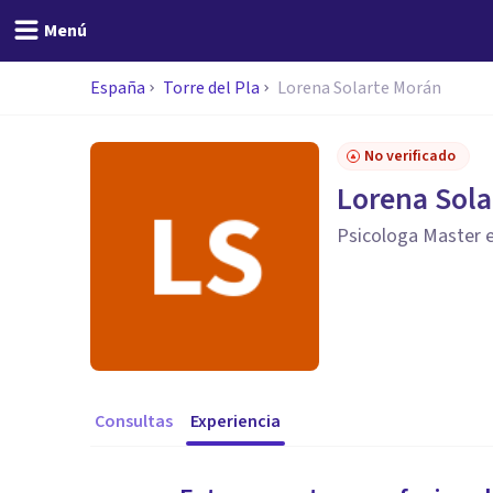
Menú
España
Torre del Pla
Lorena Solarte Morán
No verificado
Lorena Sola
Psicologa Master e
Consultas
Experiencia