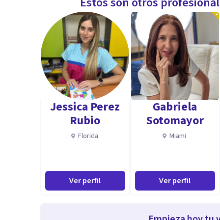
Estos son otros profesiona
Jessica Perez
Gabriela
Rubio
Sotomayor
Florida
Miami
Ver perfil
Ver perfil
Empieza hoy tu v