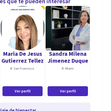
les que te pueden interesar
Maria De Jesus
Sandra Milena
Gutierrez Tellez
Jimenez Duque
San Francisco
Miami
Ver perfil
Ver perfil
iaje de bienestar