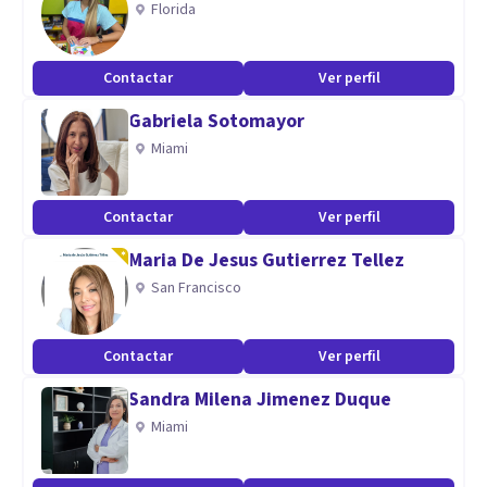
Florida
Aptitudes
Neurodiversidad (TDAH-AUTISMO) Neuropsicologia
Contactar
Ver perfil
Ansiedad e insomnio
Gabriela Sotomayor
Depresión, Apatia
Miami
Baja autoestima,
Sentido de la vida
crisis exitencional, emocional
Contactar
Ver perfil
duelo
Maria De Jesus Gutierrez Tellez
Ataques de Pánico
San Francisco
Desarrollo personal
Contactar
Ver perfil
Sandra Milena Jimenez Duque
Miami