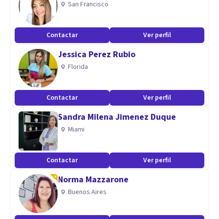
San Francisco
Problemas emocionales
Depresión
Contactar
Ver perfil
Aptitudes
Jessica Perez Rubio
Florida
Empatía
Comunicación asertiva
Escucha activa
Contactar
Ver perfil
Facilidad de relación
Sandra Milena Jimenez Duque
Miami
Contactar
Ver perfil
Norma Mazzarone
Buenos Aires