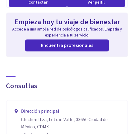
Contactar
Ver perfil
materiales, seres queridos, rupturas de pareja o la muerte
de mascotas. Enfrento las adicciones y el abuso de
Empieza hoy tu viaje de bienestar
sustancias con estrategias efectivas, y enseño técnicas para
Accede a una amplia red de psicólogos calificados. Empatía y
el control del enojo y la ansiedad.
experiencia a tu servicio.
Encuentra profesionales
Además, manejo trastornos de la alimentación y
problemas familiares, proporcionando un enfoque
comprensivo. Ayudo a las personas a superar el trastorno de
estrés postraumático (TEPT) y el trastorno obsesivo-
Consultas
compulsivo (TOC). Apoyo a la comunidad LGBTQ en la
aceptación de su identidad y trato problemas de pareja y
trastornos del sueño, siempre buscando el bienestar y la
Dirección principal
tranquilidad de mis pacientes.
Chichen Itza, Letran Valle, 03650 Ciudad de
México, CDMX
Aptitudes