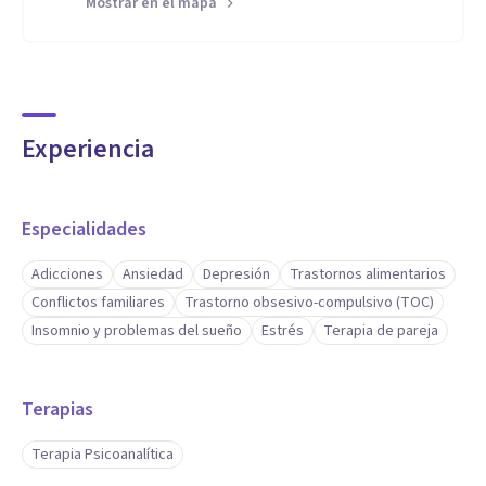
Mostrar en el mapa
Terapia Libre de Juicios: Creación de un entorno seguro y
confidencial.
Adaptabilidad: Capacidad para trabajar con adolescentes,
adultos y ancianos.
Experiencia
Enfoque Integral: Experiencia en prácticas clínicas y trabajo
comunitario.
Diversidad Terapéutica: Tratamiento de una amplia gama
Especialidades
de condiciones emocionales y mentales.
Adicciones
Ansiedad
Depresión
Trastornos alimentarios
Compromiso y Empatía: Acompañamiento constante y
Conflictos familiares
Trastorno obsesivo-compulsivo (TOC)
personalizado para cada paciente.
Insomnio y problemas del sueño
Estrés
Terapia de pareja
Terapias
Terapia Psicoanalítica