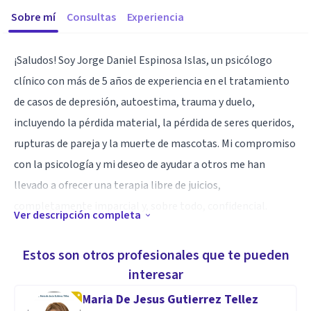
Sobre mí
Consultas
Experiencia
¡Saludos! Soy Jorge Daniel Espinosa Islas, un psicólogo
clínico con más de 5 años de experiencia en el tratamiento
de casos de depresión, autoestima, trauma y duelo,
incluyendo la pérdida material, la pérdida de seres queridos,
rupturas de pareja y la muerte de mascotas. Mi compromiso
con la psicología y mi deseo de ayudar a otros me han
llevado a ofrecer una terapia libre de juicios,
completamente imparcial y, sobre todo, confidencial.
Ver descripción completa
He adquirido una amplia experiencia trabajando con
Estos son otros profesionales que te pueden
adolescentes, adultos y personas de la tercera edad. Esta
interesar
experiencia proviene no solo de mi práctica clínica, sino
Maria De Jesus Gutierrez Tellez
también de mi participación en albergues y talleres