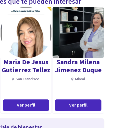
les que te pueden interesar
Maria De Jesus
Sandra Milena
Gutierrez Tellez
Jimenez Duque
San Francisco
Miami
Ver perfil
Ver perfil
iaje de bienestar