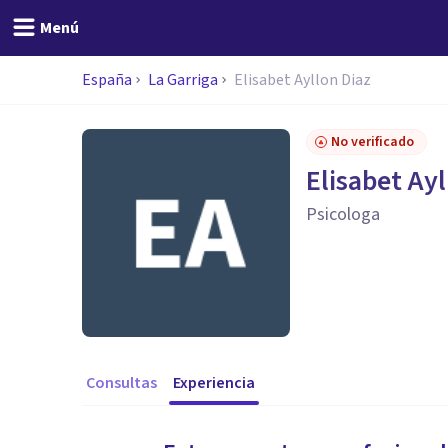
Menú
España
La Garriga
Elisabet Ayllon Diaz
No verificado
Elisabet Ayl
Psicologa
Consultas
Experiencia