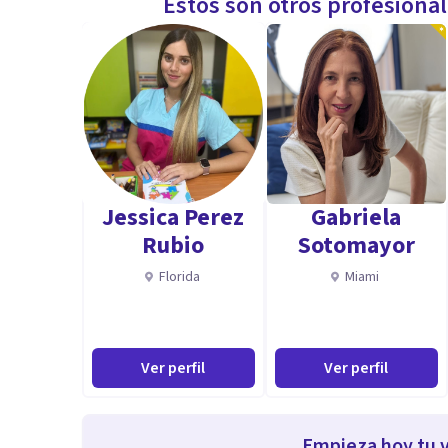
Estos son otros profesiona
Jessica Perez
Gabriela
Rubio
Sotomayor
Florida
Miami
Ver perfil
Ver perfil
Empieza hoy tu v