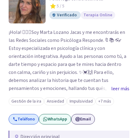
5
/ 5
Verificado
Terapia Online
¡Hola! 🙋🏼‍♀️Soy Marta Lozano Jacas y me encontrarás en
las Redes Sociales como Psicóloga Responde.🔖📚 👓
Estoy especializada en psicología clínica y con
orientación integrativa. Ayudo a las personas como tú, a
darte tiempo y espacio para que te mires hacia dentro
con calma, cariño y sin perjuicios. ✨💓🙌 Para ello,
debemos analizar la historia que te cuentan tus
pensamientos y emociones, hallando tus qués, tus
leer más
cómos, tus porqués, tus cuándos y tus dóndes a lo largo
Gestión de la ira
Ansiedad
Impulsividad
+7 más
de tu vida. Así, podrás desenredar el lío que es vivir, podrás
aceptar quien eres: un ser humano que siente, que piensa
Teléfono
WhatsApp
Email
y que hace; un ser que se contradice, que tiene dudas y que
se equivoca. Y eso es natural y sano.🫀+🧠 =💝
Dirección principal