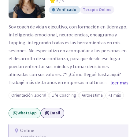
5
/ 5
Verificado
Terapia Online
Soy coach de vida y ejecutivo, con formación en liderazgo,
inteligencia emocional, neurociencias, eneagrama y
tapping, integrando todas estas herramientas en mis
sesiones. Me especializo en acompañar a las personas en
el desarrollo de su confianza, para que desde ese lugar
puedan enfrentar sus miedos y tomar decisiones
alineadas con sus valores. 🌱 ¿Cómo llegué hasta aquí?
Trabajé más de 15 años en empresas multinacionales y
leer más
estudios contables como contadora pública
Orientación laboral
Life Coaching
Autoestima
+1 más
especializada en impuestos. Durante ese recorrido tuve la
oportunidad de liderar equipos, y fue allí donde descubrí
WhatsApp
Email
mi pasión por acompañar a las personas en su desarrollo
profesional y personal. A nivel personal, mi propio
camino de autoconocimiento me llevó a cuestionar
Online