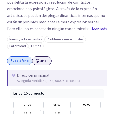
posibilita la expresión y resolución de conflictos,
emocionales y psicológicos. A través de la expresión
artística, se pueden desplegar dinámicas internas que no
están disponibles mediante la mera expresión verbal.
Para ello, no es necesario ningún conocimiento ni
leer más
capacidad artística previa, ya que la riqueza está en el
Niños y adolescentes
Problemas emocionales
proceso creativo, y no en el resultado estético. A través
Paternidad
+2 más
del proceso creativo, y de la posterior elaboración de lo
que vaya surgiendo, acompaño al paciente a encontrar el
Teléfono
Email
significado de sus vivencias y/o problemáticas que le
estén dificultando y haciendo padecer. De esta forma, se
intenta promover un nuevo sentido a la experiencia con
Dirección principal
Avinguda Meridiana, 153, 08026 Barcelona
uno mismo/a y con el mundo externo, buscando un mayor
bienestar.
Lunes, 10 de agosto
07:00
08:00
09:00
10:00
11:00