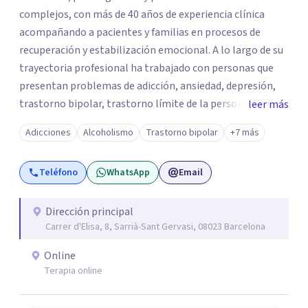
complejos, con más de 40 años de experiencia clínica
acompañando a pacientes y familias en procesos de
recuperación y estabilización emocional. A lo largo de su
trayectoria profesional ha trabajado con personas que
presentan problemas de adicción, ansiedad, depresión,
trastorno bipolar, trastorno límite de la personalidad
leer más
(TLP), TDAH en adultos, trastornos del espectro autista
Adicciones
Alcoholismo
Trastorno bipolar
+7 más
(TEA) y otras dificultades emocionales complejas que
afectan profundamente la vida personal, familiar y social.
Teléfono
WhatsApp
Email
Es director médico y cofundador de Mas Ferriol, un centro
especializado en salud mental y tratamiento de
adicciones fundado en 2005, con centro de ingreso
Dirección principal
Carrer d'Elisa, 8, Sarrià-Sant Gervasi, 08023 Barcelona
terapéutico en Girona y atención ambulatoria en
Barcelona.
Online
Terapia online