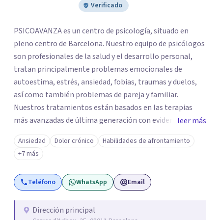
Verificado
PSICOAVANZA es un centro de psicología, situado en
pleno centro de Barcelona. Nuestro equipo de psicólogos
son profesionales de la salud y el desarrollo personal,
tratan principalmente problemas emocionales de
autoestima, estrés, ansiedad, fobias, traumas y duelos,
así como también problemas de pareja y familiar.
Nuestros tratamientos están basados en las terapias
más avanzadas de última generación con evidencia
leer más
científica y con las técnicas más efectivas. Somos un
Ansiedad
Dolor crónico
Habilidades de afrontamiento
centro de referencia en los trastornos de ansiedad y
+7 más
fobias, nuestro equipo ha desarrollado una terapia muy
innovadora y altamente efectiva para trabajar los
Teléfono
WhatsApp
Email
trastornos de ansiedad y fobias, integrando en la terapia
diferentes disciplinas como EMDR, Mindfulness e
Hipnosis Clínica.
Dirección principal