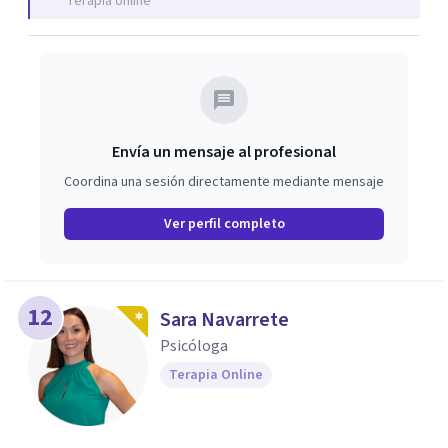
Terapia online
creencias, miedos y mandatos que ya no estaban
alineados conmigo. Ese proceso me impulsó a tomar
decisiones importantes, dejando mi trabajo de oficina, mi
pareja y mi, iniciando un nuevo camino más conectado
con lo que realmente quiero construir. ✨
Envía un mensaje al profesional
Coordina una sesión directamente mediante mensaje
Ver perfil completo
12
Sara Navarrete
Psicóloga
Terapia Online