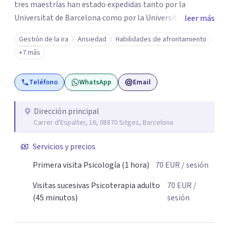
tres maestrías han estado expedidas tanto por la
Universitat de Barcelona como por la Universitat Ramon
leer más
Llull. Soy un psicólogo con más de 25 años de experiencia
Gestión de la ira
Ansiedad
Habilidades de afrontamiento
y practico tanto la psicología clínica como la
+7 más
psicoterapia psicoanalítica. Las terapias que conduzco no
buscan eliminar los síntomas psicológicos, sino que
Teléfono
WhatsApp
Email
pretenden esclarecer las causas que hay en su trasfondo,
abordándolas para que los síntomas vayan
desapareciendo. Realizo psicoterapias tanto de alcance
Dirección principal
Carrer d'Espalter, 16, 08870 Sitges, Barcelona
breve como de largo plazo, siempre en función de los
deseos y posibilidades del paciente.
Servicios y precios
Primera visita Psicología (1 hora)
70
EUR
/ sesión
Visitas sucesivas Psicoterapia adulto
70
EUR
/
(45 minutos)
sesión