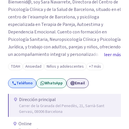
Bienvenid@, soy Sara Navarrete, Directora del Centro de
Psicología Clínica y de la Salud de Barcelona, situado en el
centro de l'eixample de Barcelona, y psicóloga
especializada en Terapia de Pareja, Autoestima y
Dependencia Emocional. Cuento con formación en
Psicología Sanitaria, Neuropsicología Clínica y Psicología
Jurídica, y trabajo con adultos, parejas y niños, ofreciendo
un acompañamiento integral y personalizado. Desarrollo
leer más
mi labor en el Centro de Psicología Clínica, acreditado
TDAH
Ansiedad
Niños y adolescentes
+7 más
por el registro autonómico de centros, servicios y
establecimientos sanitarios, y situado en el corazón de
Teléfono
WhatsApp
Email
Barcelona, donde tengo el privilegio de compartir
espacio con un equipo de grandes profesionales de la
Psicología Clínica y de la Salud.
Dirección principal
Carrer de la Granada del Penedès, 21, Sarrià-Sant
Gervasi, 08006 Barcelona
Online