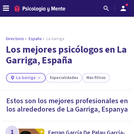
Directorio
España
La Garriga
ENCONTRAR MI TERAPEUTA
¿Necesitas ayuda para encontrar el
Los mejores psicólogos en La
psicólogo adecuado?
Garriga, España
Responde a unas breves preguntas y te ofreceremos
los profesionales que más se ajustan a tus
necesidades.
La Garriga
Especialidades
Más filtros
Responder cuestionario
Estos son los mejores profesionales en
los alrededores de
La Garriga
,
Espanya
1
Ferran García De Palau García-