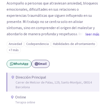
Acompaño a personas que atraviesan ansiedad, bloqueos
emocionales, dificultades en sus relaciones o
experiencias traumáticas que siguen influyendo en su
presente. Mi trabajo no se centra solo en aliviar
síntomas, sino en comprender el origen del malestar y
abordarlo de manera profunda y respetuosa. Integro
leer más
herramientas de la terapia cognitivo-conductual, el
Ansiedad
Codependencia
Habilidades de afrontamiento
trabajo con el apego, la regulación emocional y enfoques
+7 más
centrados en el cuerpo, adaptando cada proceso a la
historia y necesidades de la persona. Trabajo desde una
WhatsApp
Email
base científica, pero también desde la cercanía, la
escucha y el respeto. Creo en una psicoterapia que no
juzga, que ayuda a entender lo que ocurre y que ofrece
Dirección Principal
Carrer de Melcior de Palau, 129, Sants-Montjuïc, 08014
recursos concretos para avanzar. Si estás pasando por un
Barcelona
momento difícil o sientes que hay patrones que se
repiten en tu vida y no sabes cómo cambiarlos, podemos
Online
trabajarlo juntos.
Terapia online