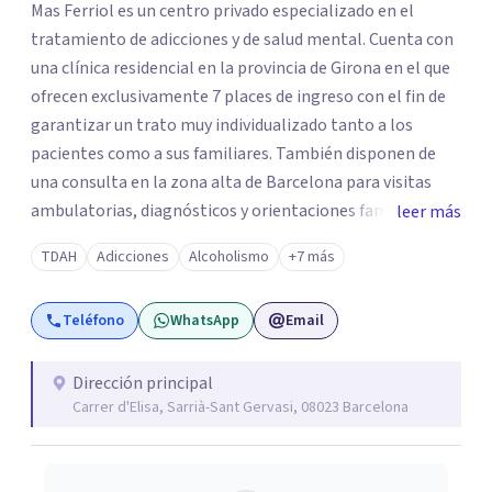
Mas Ferriol es un centro privado especializado en el
tratamiento de adicciones y de salud mental. Cuenta con
una clínica residencial en la provincia de Girona en el que
ofrecen exclusivamente 7 places de ingreso con el fin de
garantizar un trato muy individualizado tanto a los
pacientes como a sus familiares. También disponen de
una consulta en la zona alta de Barcelona para visitas
ambulatorias, diagnósticos y orientaciones familiares. Su
leer más
equipo multidisciplinar sanitario cuenta con amplia
TDAH
Adicciones
Alcoholismo
+7 más
experiencia en el sector y con la formación necesaria para
poder llevar a cabo unos tratamientos de alto nivel. Mas
Teléfono
WhatsApp
Email
Ferriol está orientado a todas aquellas personas que
buscan un tratamiento muy personalizado, riguroso,
profesional.
Dirección principal
Carrer d'Elisa, Sarrià-Sant Gervasi, 08023 Barcelona