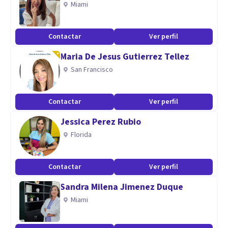
Miami
Colombia.
Contactar
Ver perfil
Especialidad
Maria De Jesus Gutierrez Tellez
En Minerva estamos capacitados para ayudarte a superar
San Francisco
una gran variedad de dificultades psicológicas como:
Contactar
Ver perfil
1. Depresión.
2. Ansiedad generalizada.
Jessica Perez Rubio
3. Estrés crónico.
Florida
4. Trastornos de estrés postraumático.
5. Adicciones conductuales.
Contactar
Ver perfil
6. Fobias.
Sandra Milena Jimenez Duque
7. Ansiedad social.
Miami
8. Trastornos psicóticos.
9. Duelos por separación o por muerte.