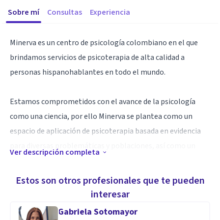
Sobre mí
Consultas
Experiencia
Minerva es un centro de psicología colombiano en el que
brindamos servicios de psicoterapia de alta calidad a
personas hispanohablantes en todo el mundo.
Estamos comprometidos con el avance de la psicología
como una ciencia, por ello Minerva se plantea como un
espacio de aplicación de psicoterapia basada en evidencia
para diversas problemáticas y poblaciones, así como un
Ver descripción completa
centro de divulgación y desarrollo del conocimiento
científico de la psicología al servicio de todos.
Estos son otros profesionales que te pueden
interesar
Ofrecemos servicios de psicoterapia virtual en donde sea
Gabriela Sotomayor
que estés y presencial en la ciudad de Duitama en Boyacá-