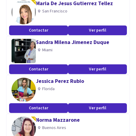
Maria De Jesus Gutierrez Tellez
* Orientación y asesoramiento psicológico
San Francisco
* Supervisión profesional para otros psicólogos
* Formación de técnicos en salud mental
Contactar
Ver perfil
Aptitudes
Sandra Milena Jimenez Duque
Miami
Mis sesiones se basan en un enfoque colaborativo y
centrado en el paciente,
donde trabajamos juntos para desarrollar estrategias
Contactar
Ver perfil
efectivas. Fomento la
Jessica Perez Rubio
autoexploración y el aprendizaje, promoviendo un cambio
Florida
positivo y duradero
Contactar
Ver perfil
Norma Mazzarone
Buenos Aires