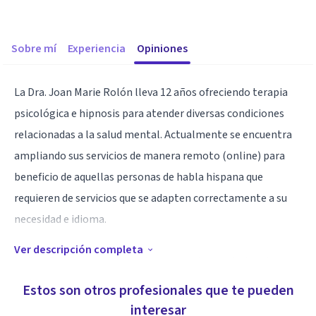
Sobre mí
Experiencia
Opiniones
La Dra. Joan Marie Rolón lleva 12 años ofreciendo terapia
psicológica e hipnosis para atender diversas condiciones
relacionadas a la salud mental. Actualmente se encuentra
ampliando sus servicios de manera remoto (online) para
beneficio de aquellas personas de habla hispana que
requieren de servicios que se adapten correctamente a su
necesidad e idioma.
Ver descripción completa
La Dra. Rolón completó todos sus grados profesionales en
la Universidad Interamericana de Puerto Rico. Posee
Estos son otros profesionales que te pueden
licencia para ejercer en Puerto Rico y licencia para terapia
interesar