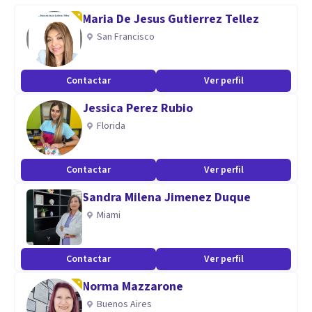
remoto en la Florida.
Maria De Jesus Gutierrez Tellez
San Francisco
Especialidad
Terapia Psicológica e Hipnosis
Contactar
Ver perfil
Aptitudes
Jessica Perez Rubio
Florida
Se caracteriza por su gran compromiso como profesional y
la combinación de técnicas innovadoras de tratamiento.
Contactar
Ver perfil
Sandra Milena Jimenez Duque
Miami
Contactar
Ver perfil
Norma Mazzarone
Buenos Aires