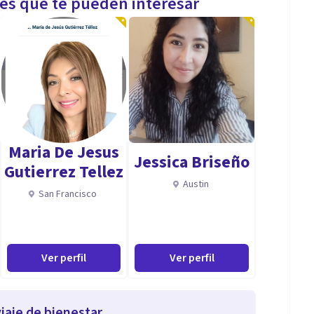
les que te pueden interesar
Maria De Jesus
Jessica Briseño
Gutierrez Tellez
Austin
San Francisco
Ver perfil
Ver perfil
iaje de bienestar