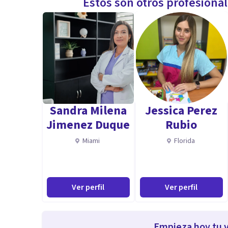
Estos son otros profesiona
Sandra Milena
Jessica Perez
Jimenez Duque
Rubio
Miami
Florida
Ver perfil
Ver perfil
Empieza hoy tu v