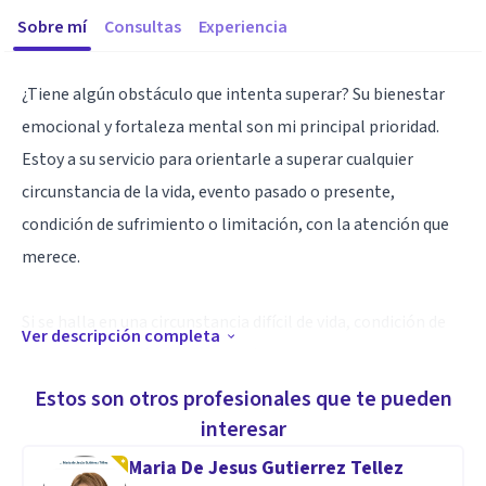
Sobre mí
Consultas
Experiencia
¿Tiene algún obstáculo que intenta superar? Su bienestar
emocional y fortaleza mental son mi principal prioridad.
Estoy a su servicio para orientarle a superar cualquier
circunstancia de la vida, evento pasado o presente,
condición de sufrimiento o limitación, con la atención que
merece.
Si se halla en una circunstancia difícil de vida, condición de
Ver descripción completa
sufrimiento y/o limitación que desea superar, como:
Estos son otros profesionales que te pueden
Es difícil manejar y entender situaciones que ocurren en mi
interesar
vida y las emociones que se desprenden de esas situaciones.
Maria De Jesus Gutierrez Tellez