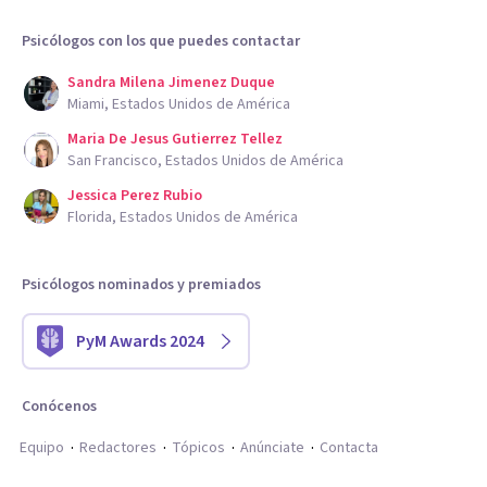
Eventos traumáticos (separación, divorcio, fallecimiento de
Psicólogos con los que puedes contactar
un ser querido, cambio de profesión; entre otros).
Sandra Milena Jimenez Duque
Miami, Estados Unidos de América
Maria De Jesus Gutierrez Tellez
San Francisco, Estados Unidos de América
Jessica Perez Rubio
Florida, Estados Unidos de América
Psicólogos nominados y premiados
PyM Awards 2024
Conócenos
Equipo
Redactores
Tópicos
Anúnciate
Contacta