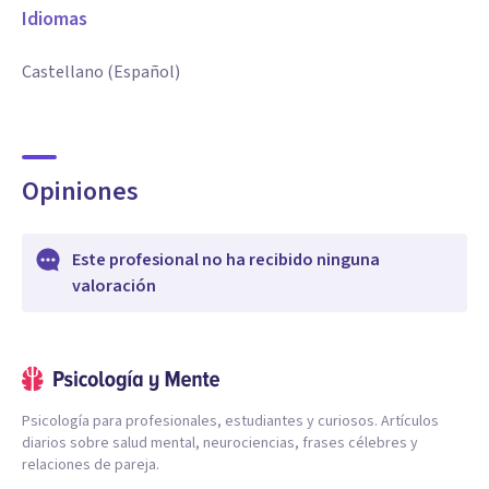
Idiomas
Ansiedad
Castellano (Español)
Tristeza crónica
Opiniones
Miedos y Fobias
Baja autoestima
Este profesional no ha recibido ninguna
valoración
Crisis de identidad
Dependencia emocional
Psicología para profesionales, estudiantes y curiosos. Artículos
diarios sobre salud mental, neurociencias, frases célebres y
Relaciones destructivas
relaciones de pareja.