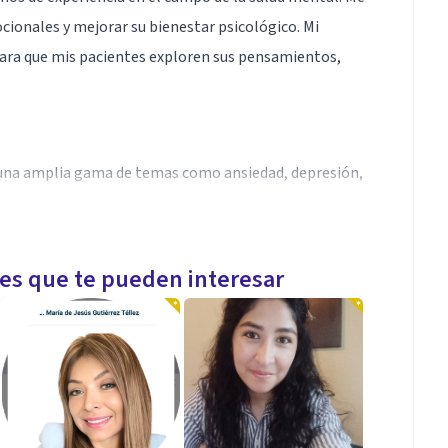
cionales y mejorar su bienestar psicológico. Mi
para que mis pacientes exploren sus pensamientos,
o una amplia gama de temas como ansiedad, depresión,
les que te pueden interesar
as efectivas para que mis pacientes puedan alcanzar