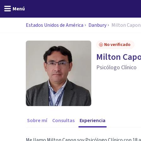
Menú
Estados Unidos de América
Danbury
Milton Capo
No verificado
Milton Cap
Psicólogo Clínico
Sobre mí
Consultas
Experiencia
Me llamo Milton Capon soy Psicólogo Clínico con 18 a