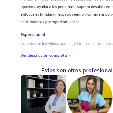
apasiona ayudar a las personas a superar desafíos emo
enfoque es brindar un espacio seguro y comprensivo 
sentimientos y comportamientos.
Especialidad
Trabajo con individuos, parejas y familias, abordand
problemas de pareja, estrés y más.
Ver descripción completa
Aptitudes
Estos son otros profesiona
Mi objetivo es proporcionar herramientas y estrategi
una vida más plena y satisfactoria.