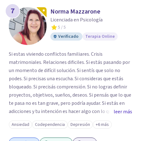
7
Norma Mazzarone
Licenciada en Psicología
5
/ 5
Verificado
Terapia Online
Si estas viviendo conflictos familiares. Crisis
matrimoniales. Relaciones dificiles. Si estás pasando por
un momento de difícil solución. Si sentís que solo no
podes. Si precisas una escucha. Si consideras que estás
bloqueado. Si precisás comprensión. Si no logras definir
proyectos, objetivos, sueños, deseos. Si pensás que lo que
te pasa no es tan grave, pero podría ayudar. Si estás en
adicciones y tu intención es hacer algo con lo que te está
leer más
pasando. No dudes en comunicarte a fin de comenzar a
Ansiedad
Codependencia
Depresión
+6 más
resolver la situación que está generando esa angustia.