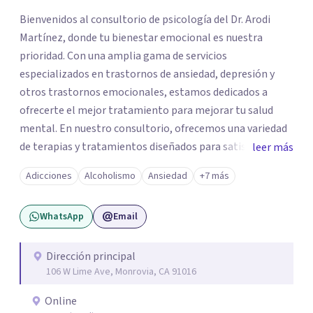
Bienvenidos al consultorio de psicología del Dr. Arodi
Martínez, donde tu bienestar emocional es nuestra
prioridad. Con una amplia gama de servicios
especializados en trastornos de ansiedad, depresión y
otros trastornos emocionales, estamos dedicados a
ofrecerte el mejor tratamiento para mejorar tu salud
mental. En nuestro consultorio, ofrecemos una variedad
de terapias y tratamientos diseñados para satisfacer tus
leer más
necesidades específicas: Terapia para Trastornos de
Adicciones
Alcoholismo
Ansiedad
+7 más
Ansiedad y Depresión: Somos expertos en el tratamiento
de la ansiedad y la depresión, utilizando enfoques
WhatsApp
Email
basados en evidencia para ayudarte a recuperar tu
bienestar emocional. Terapia Individual, de Pareja y
Familiar: Trabajamos contigo y tus seres queridos para
Dirección principal
106 W Lime Ave, Monrovia, CA 91016
fortalecer las relaciones y mejorar la dinámica familiar.
Evaluaciones Psicológicas y Terapias Especializadas:
Online
Terapia cognitivo-conductual Terapia de apoyo Terapia