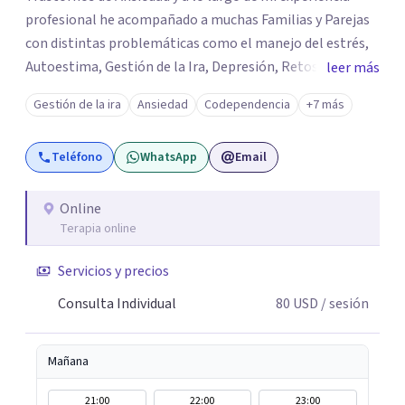
profesional he acompañado a muchas Familias y Parejas
con distintas problemáticas como el manejo del estrés,
Autoestima, Gestión de la Ira, Depresión, Retos en la
leer más
Crianza, Codependencia, Celos, entre otros. Cuento con
Gestión de la ira
Ansiedad
Codependencia
+7 más
más de 12 años de experiencia en el área de la Salud
mental y he trabajado en distintos contextos clínicos con
Teléfono
WhatsApp
Email
niños, Adolescentes y Adultos
Online
Terapia online
Servicios y precios
Consulta Individual
80
USD
/ sesión
Mañana
21:00
22:00
23:00