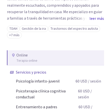
realmente escuchados, comprendidos y apoyados para
recuperar la tranquilidad en casa. Me especializo en guiar
a familias a través de herramientas prácticas y dinámicas
leer más
adaptadas a la edad de cada menor, dejando de lado las
TDAH
Gestión de la ira
Trastornos del espectro autista
etiquetas y los tecnicismos. Mi forma de trabajar se
+7 más
centra en entender las emociones que hay detrás del
comportamiento, ayudándoles a desarrollar la confianza
necesaria para superar sus retos y fortaleciendo la
Online
comunicación entre ustedes. Acompaño a niños y
Terapia online
adolescentes que están lidiando con la ansiedad, la
timidez, la rebeldía o dificultades escolares, así como a
Servicios y precios
padres que buscan orientación y pautas claras para
Psicología infanto-juvenil
60
USD
/ sesión
educar sin perder la paciencia ni el control. Si estás listo
para dar el primer paso hacia una convivencia familiar
Psicoterapia clínica cognitiva
60
USD
/
más armoniosa, agenda tu sesión y empecemos a
conductual
sesión
trabajar juntos.
Entrenamiento a padres
60
USD
/