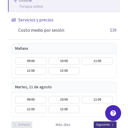
conectando con la realidad de las islas. Mis servicios son
Online
Terapia online
100% online y accesibles. Si buscas un espacio de escucha
profesional y orientado a resultados, empecemos.
Servicios y precios
Costo medio por sesión
$39
Mañana
09:00
10:00
11:00
12:00
13:00
Martes, 11 de agosto
09:00
10:00
11:00
12:00
13:00
Más días
Anterior
Siguiente