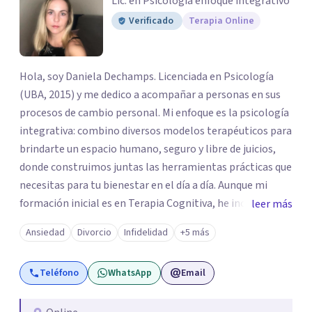
Lic. en Psicología enfoque integrativo
Verificado
Terapia Online
Hola, soy Daniela Dechamps. Licenciada en Psicología
(UBA, 2015) y me dedico a acompañar a personas en sus
procesos de cambio personal. Mi enfoque es la psicología
integrativa: combino diversos modelos terapéuticos para
brindarte un espacio humano, seguro y libre de juicios,
donde construimos juntas las herramientas prácticas que
necesitas para tu bienestar en el día a día. Aunque mi
formación inicial es en Terapia Cognitiva, he incorporado
leer más
enfoques como el Mindfulness y la Terapia de Aceptación
Ansiedad
Divorcio
Infidelidad
+5 más
y Compromiso (ACT), adaptando el tratamiento a tus
necesidades particulares. Mi trayectoria es internacional
Teléfono
WhatsApp
Email
(Argentina, Estados Unidos, Europa y Asia). Además,
colaboré como psicóloga en Televisión Canaria,