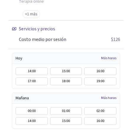
Terapia online
psicodinámica Terapia enfocada en la solución Terapia de
exposición Terapia de juego para niños Tratamiento de
+1 más
Traumas y Trastornos de Estrés Postraumático:
Servicios y precios
Ofrecemos apoyo psicológico para ayudarte a superar
experiencias traumáticas y mejorar tu calidad de vida.
Costo medio por sesión
$126
Tratamiento de Adicciones.
Hoy
Más horas
14:00
15:00
16:00
17:00
18:00
19:00
Mañana
Más horas
00:00
01:00
02:00
14:00
15:00
16:00