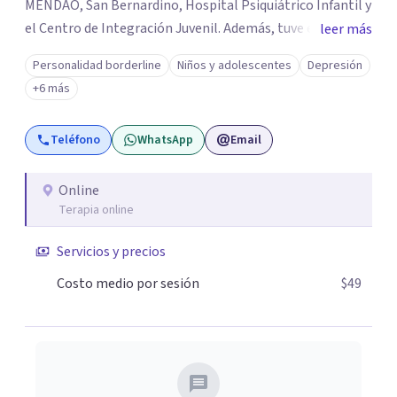
MENDAO, San Bernardino, Hospital Psiquiátrico Infantil y
el Centro de Integración Juvenil. Además, tuve el
leer más
privilegio de colaborar en comunidades como Olivar del
Personalidad borderline
Niños y adolescentes
Depresión
Conde y Xochimilco, lo que me permitió conocer diversas
+6 más
realidades y necesidades.
Teléfono
WhatsApp
Email
Online
Terapia online
Servicios y precios
Costo medio por sesión
$49