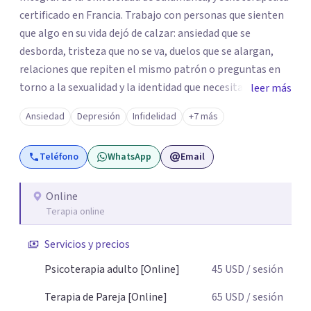
certificado en Francia. Trabajo con personas que sienten
que algo en su vida dejó de calzar: ansiedad que se
desborda, tristeza que no se va, duelos que se alargan,
relaciones que repiten el mismo patrón o preguntas en
torno a la sexualidad y la identidad que necesitan un
leer más
espacio seguro para ser habladas. Mi orientación teórica
Ansiedad
Depresión
Infidelidad
+7 más
integra una mirada Humanista-Relacional con Terapia
Breve, donde el modo en que te vinculas ocupa un lugar
Teléfono
WhatsApp
Email
central: cómo te relacionas contigo, con las demás
personas y con tu entorno. Además de mi formación en
psicoterapia, cuento con especialización en sexoterapia,
Online
Terapia online
por lo que también acompaño temas de salud sexual,
terapia de pareja, diversidad sexual y de género,
Servicios y precios
dificultades en el deseo, intimidad, orientación o
identidad. Busco que el espacio terapéutico sea un lugar
Psicoterapia adulto [Online]
45
USD
/ sesión
donde puedas hablar de estos temas sin juicios, con
Terapia de Pareja [Online]
65
USD
/ sesión
respeto y libertad. Trabajo con objetivos claros y