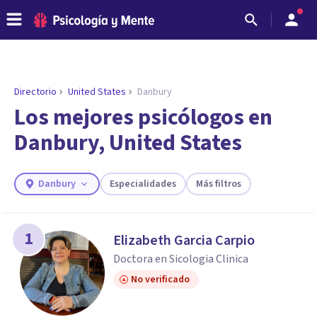
Directorio
United States
Danbury
ENCONTRAR MI TERAPEUTA
¿Necesitas ayuda para encontrar el
Los mejores psicólogos en
psicólogo adecuado?
Danbury, United States
Responde a unas breves preguntas y te ofreceremos
los profesionales que más se ajustan a tus
necesidades.
Danbury
Especialidades
Más filtros
Responder cuestionario
1
Elizabeth Garcia Carpio
Doctora en Sicologia Clinica
No verificado