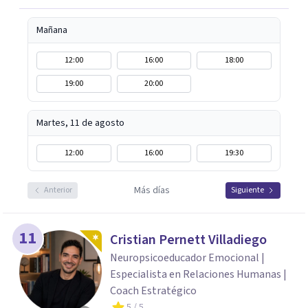
realistas, sin fórmulas rígidas: combinamos profundidad
emocional con una mirada práctica sobre tu vida diaria.
Mañana
12:00
16:00
18:00
19:00
20:00
Martes, 11 de agosto
12:00
16:00
19:30
Más días
Anterior
Siguiente
11
Cristian Pernett Villadiego
Neuropsicoeducador Emocional |
Especialista en Relaciones Humanas |
Coach Estratégico
5
/ 5