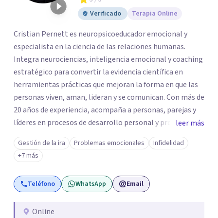
Verificado
Terapia Online
Cristian Pernett es neuropsicoeducador emocional y
especialista en la ciencia de las relaciones humanas.
Integra neurociencias, inteligencia emocional y coaching
estratégico para convertir la evidencia científica en
herramientas prácticas que mejoran la forma en que las
personas viven, aman, lideran y se comunican. Con más de
20 años de experiencia, acompaña a personas, parejas y
líderes en procesos de desarrollo personal y profesional.
leer más
Su trabajo se centra en la regulación emocional, las
Gestión de la ira
Problemas emocionales
Infidelidad
relaciones de pareja, la comunicación efectiva y el
+7 más
liderazgo consciente. Su metodología combina
psicología contemporánea, neurociencias y estrategias
Teléfono
WhatsApp
Email
de cambio basadas en evidencia para fortalecer la
autoestima, desarrollar habilidades socioemocionales y
promover cambios sostenibles. Como divulgador
Online