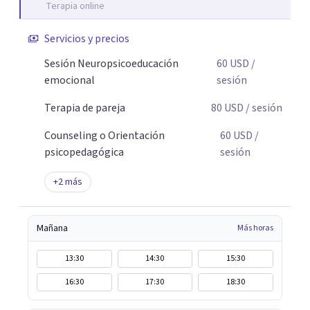
Terapia online
científico, acerca la psicología y las neurociencias a la vida
cotidiana mediante contenidos claros, rigurosos y
Servicios y precios
aplicables, con el propósito de impulsar un bienestar
integral.
Sesión Neuropsicoeducación
60
USD
/
emocional
sesión
Terapia de pareja
80
USD
/ sesión
Counseling o Orientación
60
USD
/
psicopedagógica
sesión
+
2
más
Mañana
Más horas
13:30
14:30
15:30
16:30
17:30
18:30