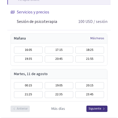
entendiendo que cada proceso terapéutico es único y
requiere una mirada personalizada.
Servicios y precios
Sesión de psicoterapia
100
USD
/ sesión
Mañana
Más horas
16:05
17:15
18:25
19:35
20:45
21:55
Martes, 11 de agosto
00:15
19:05
20:15
21:25
22:35
23:45
Más días
Anterior
Siguiente