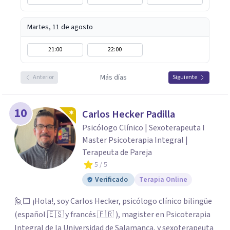
Martes, 11 de agosto
21:00
22:00
Más días
Anterior
Siguiente
10
Carlos Hecker Padilla
Psicólogo Clínico | Sexoterapeuta I
Master Psicoterapia Integral |
Terapeuta de Pareja
5
/ 5
Verificado
Terapia Online
🙋🏻 ¡Hola!, soy Carlos Hecker, psicólogo clínico bilingüe
(español 🇪🇸 y francés 🇫🇷 ), magister en Psicoterapia
Integral de la Universidad de Salamanca, y sexoterapeuta