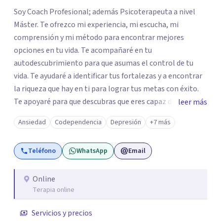
Soy Coach Profesional; además Psicoterapeuta a nivel
Máster. Te ofrezco mi experiencia, mi escucha, mi
comprensión y mi método para encontrar mejores
opciones en tu vida. Te acompañaré en tu
autodescubrimiento para que asumas el control de tu
vida. Te ayudaré a identificar tus fortalezas y a encontrar
la riqueza que hay en ti para lograr tus metas con éxito.
Te apoyaré para que descubras que eres capaz de
leer más
convertir los problemas en oportunidades Tú tienes
Ansiedad
Codependencia
Depresión
+7 más
derecho a vivir con bienestar, sin culpas, sin
remordimientos y en plenitud. Con amor propio todo es
Teléfono
WhatsApp
Email
posible. En el viaje de tu vida. ¿Te das cuenta que tienes
fortalezas que te han llevado a alcanzar metas y
objetivos pero también hay momentos en los que has
Online
Terapia online
experimentado situaciones que no te favorecen y te
gustaría que fueran diferentes? Pedir ayuda es el primer
Servicios y precios
paso para encontrar soluciones.