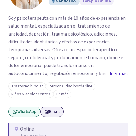
Verificado
Terapia Online
Soy psicoterapeuta con más de 10 años de experiencia en
salud mental, especializada en el tratamiento de
ansiedad, depresión, trauma psicológico, adicciones,
dificultades identitarias y efectos de experiencias
tempranas adversas. Ofrezco un espacio terapéutico
seguro, confidencial y profundamente humano, donde el
dolor emocional puede transformarse en
autoconocimiento, regulación emocional y bienestar.
leer más
Trabajo desde un enfoque integrativo que combina
Trastorno bipolar
Personalidad borderline
psicoanálisis, terapia somática y de trauma, psicología
Niños y adolescentes
+7 más
corporal, Mentalization Based Therapy (MBT),
hipnoterapia y respiración neurodinámica, integrando
WhatsApp
Email
actualmente la Psicología Analítica Junguiana. Mi
abordaje también incorpora perspectivas interculturales,
ecopsicología y el trabajo simbólico con el inconsciente,
Online
Terapia online